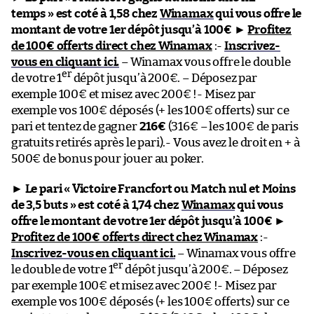
temps » est coté à 1,58 chez
Winamax
qui vous offre le
montant de votre 1er dépôt jusqu’à 100€
►
Profitez
de 100€ offerts direct chez Winamax
:-
Inscrivez-
vous en cliquant ici.
– Winamax vous offre le double
er
de votre 1
dépôt jusqu’à 200€. – Déposez par
exemple 100€ et misez avec 200€ !- Misez par
exemple vos 100€ déposés (+ les 100€ offerts) sur ce
pari et tentez de gagner
216€
(316€ – les 100€ de paris
gratuits retirés après le pari).- Vous avez le droit en + à
500€ de bonus pour jouer au poker.
►
Le pari « Victoire Francfort ou Match nul et Moins
de 3,5 buts » est coté à 1,74 chez
Winamax
qui vous
offre le montant de votre 1er dépôt jusqu’à 100€
►
Profitez de 100€ offerts direct chez Winamax
:-
Inscrivez-vous en cliquant ici.
– Winamax vous offre
er
le double de votre 1
dépôt jusqu’à 200€. – Déposez
par exemple 100€ et misez avec 200€ !- Misez par
exemple vos 100€ déposés (+ les 100€ offerts) sur ce