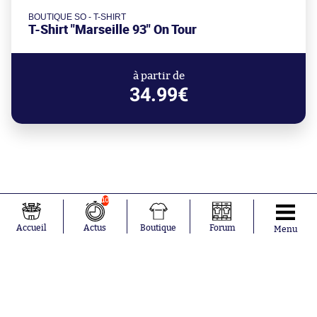
BOUTIQUE SO - T-SHIRT
T-Shirt "Marseille 93" On Tour
à partir de
34.99€
10
Accueil
Actus
Boutique
Forum
Menu
Abonnements
Contacts
La boutique SO PRESS
Mentions légales
Conditions générales d'utilisation
Publicité
Consentement RGPD
Recrutement
Joueurs en
Équipes en