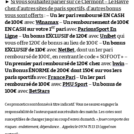
►
Si vous souhaitez parier sur ce Clermont – Le Havre
chez d’autres sites de paris sportifs, d’autres bonus
vous sont offerts
: –
Un 1er pari remboursé EN CASH
de 100€
avec
Winamax
–
Un remboursement de 100€
er
EN CASH sur votre 1
pari
avec
ParionsSport En
Ligne
–
Un bonus EXCLUSIF de 120€
avec
Unibet
qui
vous offre 120€ de bonus au lieu de 100€ –
Un bonus
EXCLUSIF de 110€
avec
NetBet
, dont un 1er pari
remboursé de 100€, en rentrant le code « SOFOOT » –
Un premier pari remboursé de 120€ chez
avec
bwin
–
Un Bonus ÉNORME de 200€ dont 150€ sur vos 1ers
paris sportifs
avec
France Pari
–
Un 1er pari
remboursé de 100€
avec
PMU Sport
–
Un bonus de
100€
avec
BetStars
Ces pronostics sont donnés à titre indicatif. Vous ne saurez engager la
responsabilité de l’auteur quant aux résultats des matchs. Les cotes sont
susceptibles de changer jusqu’au coup d’envoi du match. «
Jouer comporte des
risques : endettement, dépendance… Appelez le 09 74 75 13 13 (appel non