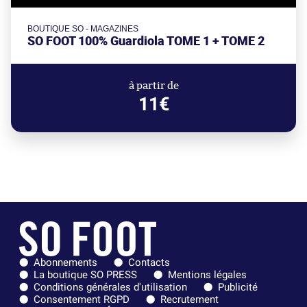
BOUTIQUE SO - MAGAZINES
SO FOOT 100% Guardiola TOME 1 + TOME 2
à partir de
11€
Abonnements
Contacts
La boutique SO PRESS
Mentions légales
Conditions générales d'utilisation
Publicité
Consentement RGPD
Recrutement