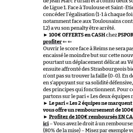
de Jean Marc Furlan et a connu deux s
de Ligue 1. Face à Toulouse et Saint-Eti
concéder l’égalisation (1-1 à chaque foi
notamment face aux Toulousains contr
L2) a vu son penalty être arrêté.
►
100€ OFFERTS en CASH
chez
PSPO
profiter
⇐ ⇐
Ouvrir le score face à Reims ne sera p
encaissé le moindre but sur cette nouve
pourtant un déplacement délicat au Vé
ensuite affronté des Strasbourgeois bi
n’ont pas su trouver la faille (0-0). En 
en s’appuyant sur sa solidité défensive
des principes qui fonctionnent. Pour 
partons sur le pari « Les deux équipes
►
Le pari « Les 2 équipes ne marquent 
vous offre un remboursement de 100€
►
Profitez de 100€ remboursés EN C
ici
– Vous avez le droit à un rembours
(80% de la mise) – Misez par exemple vo