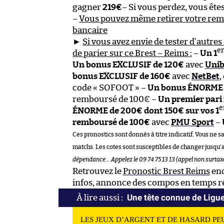
gagner
219€
– Si vous perdez, vous ê
–
Vous pouvez même retirer votre re
bancaire
►
Si vous avez envie de tester d’autres 
er
de parier sur ce Brest – Reims :
–
Un 1
Un bonus EXCLUSIF de 120€
avec
Unib
bonus EXCLUSIF de 160€
avec
NetBet
,
code « SOFOOT » –
Un bonus ÉNORME 
remboursé de 100€ –
Un premier pari
e
ÉNORME de 200€ dont 150€ sur vos 1
remboursé de 100€
avec
PMU Sport
–
Ces pronostics sont donnés à titre indicatif. Vous ne s
matchs. Les cotes sont susceptibles de changer jusqu’
dépendance… Appelez le 09 74 75 13 13 (appel non surtax
Retrouvez le
Pronostic Brest Reims
enc
infos, annonce des compos en temps rée
Une tête connue de Ligue
LES JEUX D’ARGENT ET DE HASARD PE