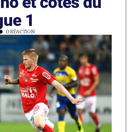
no et cotes du
gue 1
0
RÉACTION