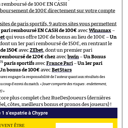
tes remboursé de 100€ EN CASH
mboursement de 100€ directement sur votre compte
sites de paris sportifs, 9 autres sites vous permettent
pari remboursé EN CASH de 100€
avec
Winamax
–
et
qui vous offre 120€ de bonus au lieu de 100€ –
Un
 dont un 1er pari remboursé de 150€, en rentrant le
de 150€
avec
ZEbet
, dont un premier pari
 remboursé de 120€ chez
avec
bwin
–
Un Bonus
rs
paris sportifs
avec
France Pari
–
Un 1er pari
Un bonus de 100€
avec
BetStars
aurez engager la responsabilité de l’auteur quant aux résultats des
au coup d’envoi du match. «
Jouer comporte des risques : endettement,
é)
»
ore plus complet chez RueDesJoueurs (dernières
l, côtes, meilleurs bonus et pronos des joueurs) !
 1 s'expatrie à Chypre
UVENT ÊTRE