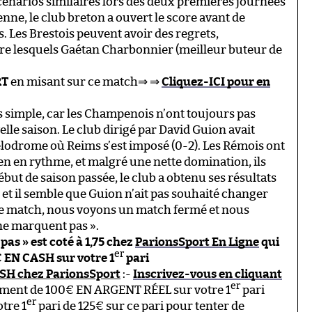
cénarios similaires lors des deux premières journées
enne, le club breton a ouvert le score avant de
s. Les Brestois peuvent avoir des regrets,
e lesquels Gaétan Charbonnier (meilleur buteur de
RT
en misant sur ce match⇒ ⇒
Cliquez-ICI pour en
as simple, car les Champenois n’ont toujours pas
lle saison. Le club dirigé par David Guion avait
lodrome où Reims s’est imposé (0-2). Les Rémois ont
en en rythme, et malgré une nette domination, ils
début de saison passée, le club a obtenu ses résultats
, et il semble que Guion n’ait pas souhaité changer
ce match, nous voyons un match fermé et nous
 ne marquent pas ».
pas » est coté à 1,75 chez
ParionsSport En Ligne
qui
er
 EN CASH sur votre 1
pari
ASH chez ParionsSport
:-
Inscrivez-vous en cliquant
er
ement de 100€ EN ARGENT RÉEL sur votre 1
pari
er
tre 1
pari de 125€ sur ce pari pour tenter de