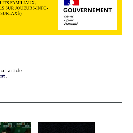
LITS FAMILIAUX,
S SUR JOUEURS-INFO-
N SURTAXÉ)
et article.
ant
.