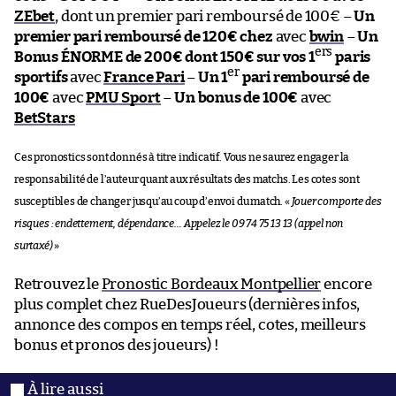
ZEbet
, dont un premier pari remboursé de 100€ –
Un
premier pari remboursé de 120€ chez
avec
bwin
–
Un
ers
Bonus ÉNORME de 200€ dont 150€ sur vos 1
paris
er
sportifs
avec
France Pari
–
Un 1
pari remboursé de
100€
avec
PMU Sport
–
Un bonus de 100€
avec
BetStars
Ces pronostics sont donnés à titre indicatif. Vous ne saurez engager la
responsabilité de l’auteur quant aux résultats des matchs. Les cotes sont
susceptibles de changer jusqu’au coup d’envoi du match. «
Jouer comporte des
risques : endettement, dépendance… Appelez le 09 74 75 13 13 (appel non
surtaxé)
»
Retrouvez le
Pronostic Bordeaux Montpellier
encore
plus complet chez RueDesJoueurs (dernières infos,
annonce des compos en temps réel, cotes, meilleurs
bonus et pronos des joueurs) !