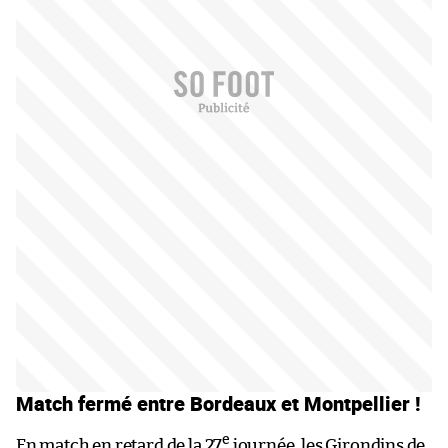
Match fermé entre Bordeaux et Montpellier !
e
En match en retard de la 27
journée, les Girondins de