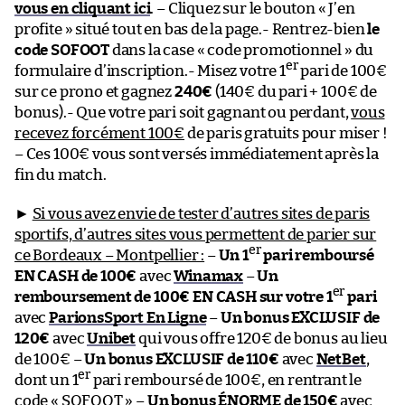
vous en cliquant ici
. – Cliquez sur le bouton « J’en
profite » situé tout en bas de la page.- Rentrez-bien
le
code SOFOOT
dans la case « code promotionnel » du
er
formulaire d’inscription.- Misez votre 1
pari de 100€
sur ce prono et gagnez
240€
(140€ du pari + 100€ de
bonus).- Que votre pari soit gagnant ou perdant,
vous
recevez forcément 100€
de paris gratuits pour miser !
– Ces 100€ vous sont versés immédiatement après la
fin du match.
►
Si vous avez envie de tester d’autres sites de paris
sportifs, d’autres sites vous permettent de parier sur
er
ce Bordeaux – Montpellier :
–
Un 1
pari remboursé
EN CASH de 100€
avec
Winamax
–
Un
er
remboursement de 100€ EN CASH sur votre 1
pari
avec
ParionsSport En Ligne
–
Un bonus EXCLUSIF de
120€
avec
Unibet
qui vous offre 120€ de bonus au lieu
de 100€ –
Un bonus EXCLUSIF de 110€
avec
NetBet
,
er
dont un 1
pari remboursé de 100€, en rentrant le
code « SOFOOT » –
Un bonus ÉNORME de 150€
avec