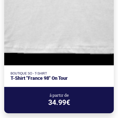
BOUTIQUE SO - T-SHIRT
T-Shirt "France 98" On Tour
à partir de
34.99€