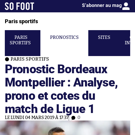
S’abonner au mag
Paris sportifs
PARIS
PRONOSTICS
SITES
C
SPORTIFS
INT
PARIS SPORTIFS
Pronostic Bordeaux
Montpellier : Analyse,
prono et cotes du
match de Ligue 1
LE LUNDI 04 MARS 2019 À 17:37
0