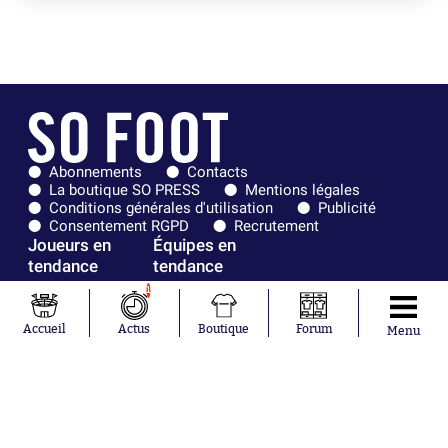
Abonnements
Contacts
La boutique SO PRESS
Mentions légales
Conditions générales d'utilisation
Publicité
Consentement RGPD
Recrutement
Joueurs en
Équipes en
tendance
tendance
1
Khalis Merah
FIFA
Loïs Openda
Real Madrid
Accueil
Actus
Boutique
Forum
Menu
Moussa
Bordeaux
Niakhaté
France
Nicolás
Chelsea
Tagliafico
Paris Saint-
Pavel Šulc
Germain
Gauthier Hein
Olympique