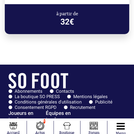
à partir de
32€
Abonnements
Contacts
La boutique SO PRESS
Mentions légales
Conditions générales d'utilisation
Publicité
Consentement RGPD
Recrutement
Joueurs en
Équipes en
tendance
tendance
9
Mohamed
Chelsea
Accueil
Actus
Boutique
Forum
Menu