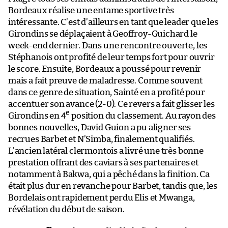
Bordeaux réalise une entame sportive très
intéressante. C’est d’ailleurs en tant que leader que les
Girondins se déplaçaient à Geoffroy-Guichard le
week-end dernier. Dans une rencontre ouverte, les
Stéphanois ont profité de leur temps fort pour ouvrir
le score. Ensuite, Bordeaux a poussé pour revenir
mais a fait preuve de maladresse. Comme souvent
dans ce genre de situation, Sainté en a profité pour
accentuer son avance (2-0). Ce revers a fait glisser les
e
Girondins en 4
position du classement. Au rayon des
bonnes nouvelles, David Guion a pu aligner ses
recrues Barbet et N’Simba, finalement qualifiés.
L’ancien latéral clermontois a livré une très bonne
prestation offrant des caviars à ses partenaires et
notamment à Bakwa, qui a pêché dans la finition. Ca
était plus dur en revanche pour Barbet, tandis que, les
Bordelais ont rapidement perdu Elis et Mwanga,
révélation du début de saison.