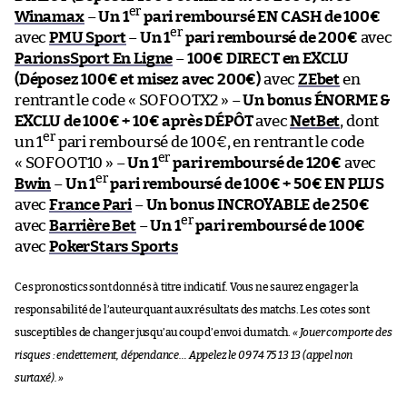
er
Winamax
–
Un 1
pari remboursé EN CASH de 100€
er
avec
PMU Sport
–
Un 1
pari remboursé de 200€
avec
ParionsSport En Ligne
–
100€ DIRECT en EXCLU
(Déposez 100€ et misez avec 200€)
avec
ZEbet
en
rentrant le code « SOFOOTX2 » –
Un bonus ÉNORME &
EXCLU de 100€ + 10€ après DÉPÔT
avec
NetBet
, dont
er
un 1
pari remboursé de 100€, en rentrant le code
er
« SOFOOT10 » –
Un 1
pari remboursé de 120€
avec
er
Bwin
–
Un 1
pari remboursé de 100€ + 50€ EN PLUS
avec
France Pari
–
Un bonus INCROYABLE de 250€
er
avec
Barrière Bet
–
Un 1
pari remboursé de 100€
avec
PokerStars Sports
Ces pronostics sont donnés à titre indicatif. Vous ne saurez engager la
responsabilité de l’auteur quant aux résultats des matchs. Les cotes sont
susceptibles de changer jusqu’au coup d’envoi du match.
« Jouer comporte des
risques : endettement, dépendance… Appelez le 09 74 75 13 13 (appel non
surtaxé). »