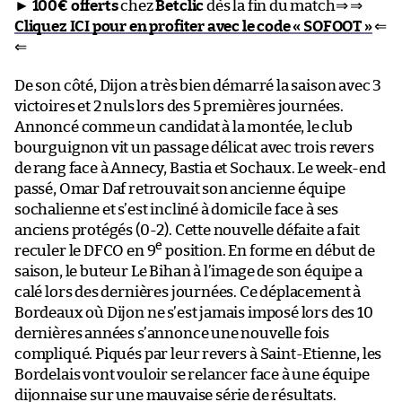
►
100€ offerts
chez
Betclic
dès la fin du match⇒ ⇒
Cliquez ICI pour en profiter avec le code « SOFOOT »
⇐
⇐
De son côté, Dijon a très bien démarré la saison avec 3
victoires et 2 nuls lors des 5 premières journées.
Annoncé comme un candidat à la montée, le club
bourguignon vit un passage délicat avec trois revers
de rang face à Annecy, Bastia et Sochaux. Le week-end
passé, Omar Daf retrouvait son ancienne équipe
sochalienne et s’est incliné à domicile face à ses
anciens protégés (0-2). Cette nouvelle défaite a fait
e
reculer le DFCO en 9
position. En forme en début de
saison, le buteur Le Bihan à l’image de son équipe a
calé lors des dernières journées. Ce déplacement à
Bordeaux où Dijon ne s’est jamais imposé lors des 10
dernières années s’annonce une nouvelle fois
compliqué. Piqués par leur revers à Saint-Etienne, les
Bordelais vont vouloir se relancer face à une équipe
dijonnaise sur une mauvaise série de résultats.