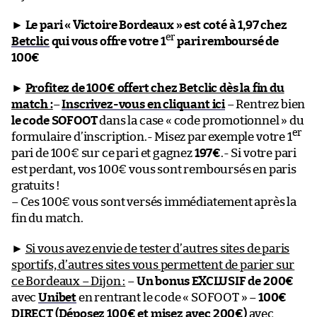
►
Le pari « Victoire Bordeaux » est coté à 1,97 chez
er
Betclic
qui vous offre votre 1
pari remboursé de
100€
►
Profitez de 100€ offert chez Betclic dès la fin du
match :
–
Inscrivez-vous en cliquant ici
– Rentrez bien
le code SOFOOT
dans la case « code promotionnel » du
er
formulaire d’inscription.- Misez par exemple votre 1
pari de 100€ sur ce pari et gagnez
197€
.- Si votre pari
est perdant, vos 100€ vous sont remboursés en paris
gratuits !
– Ces 100€ vous sont versés immédiatement après la
fin du match.
►
Si vous avez envie de tester d’autres sites de paris
sportifs, d’autres sites vous permettent de parier sur
ce Bordeaux – Dijon :
–
Un bonus EXCLUSIF de 200€
avec
Unibet
en rentrant le code « SOFOOT » –
100€
DIRECT (Déposez 100€ et misez avec 200€)
avec