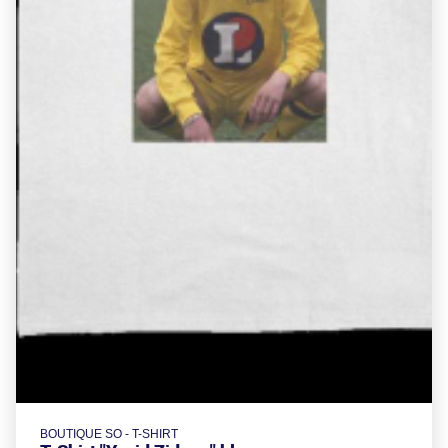
BOUTIQUE SO - T-SHIRT