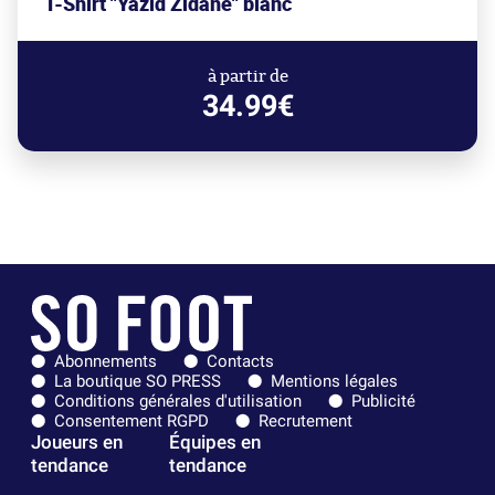
T-Shirt "Yazid Zidane" blanc
à partir de
34.99€
Abonnements
Contacts
La boutique SO PRESS
Mentions légales
Conditions générales d'utilisation
Publicité
Consentement RGPD
Recrutement
Joueurs en
Équipes en
tendance
tendance