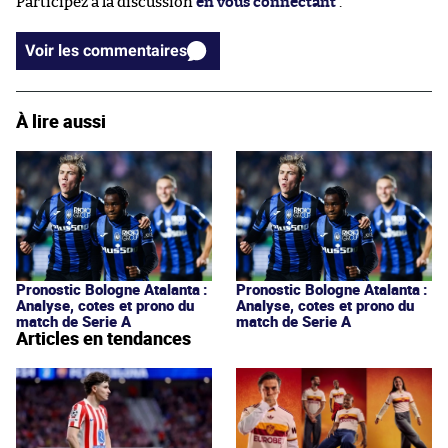
Participez à la discussion
en vous connectant
.
Voir les commentaires
À lire aussi
Pronostic Bologne Atalanta :
Pronostic Bologne Atalanta :
Analyse, cotes et prono du
Analyse, cotes et prono du
match de Serie A
match de Serie A
Articles en tendances