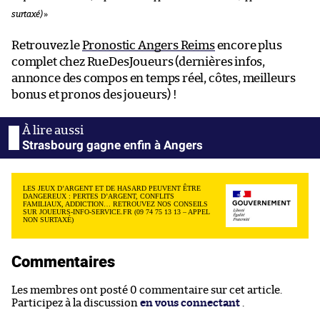
surtaxé)
»
Retrouvez le
Pronostic Angers Reims
encore plus
complet chez RueDesJoueurs (dernières infos,
annonce des compos en temps réel, côtes, meilleurs
bonus et pronos des joueurs) !
Strasbourg gagne enfin à Angers
LES JEUX D’ARGENT ET DE HASARD PEUVENT ÊTRE
DANGEREUX : PERTES D’ARGENT, CONFLITS
FAMILIAUX, ADDICTION… RETROUVEZ NOS CONSEILS
SUR JOUEURS-INFO-SERVICE.FR (09 74 75 13 13 – APPEL
NON SURTAXÉ)
Commentaires
Les membres ont posté 0 commentaire sur cet article.
Participez à la discussion
en vous connectant
.