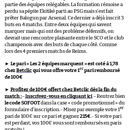
partie des équipes relégables. La formation rémoise a
perdu sa pépite Ekitiké parti au PSG mais s’est fait
prêter Balogun par Arsenal. Ce dernier a déjà inscrit 3
buts en 4 matchs. Entre deux équipes qui savent
marquer mais qui ont des problème défensifs, on
devrait une rencontre plaisante entre le SCO et le club
champenois avec des buts de chaque côté. Comme
lors des 4 premiers matchs de Reims.
►
Le pari « Les 2 équipes marquent » est coté à 1,78
er
chez
Betclic
qui vous offre votre 1
pari remboursé
de 100€
►
Profitez de 100€ offert chez Betclic dès la fin du
match :
–
Inscrivez-vous en cliquant ici
– Rentrez bien
le code SOFOOT
dans la case « code promotionnel » du
er
formulaire d’inscription.- Misez par exemple votre 1
pari de 100€ sur ce pari et gagnez
215€
.- Si votre pari
est perdant, vos 100€ vous sont remboursés en paris
gratuits !