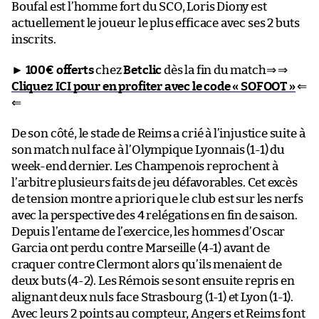
Boufal est l’homme fort du SCO, Loris Diony est
actuellement le joueur le plus efficace avec ses 2 buts
inscrits.
►
100€ offerts
chez
Betclic
dès la fin du match⇒ ⇒
Cliquez ICI pour en profiter avec le code « SOFOOT »
⇐
⇐
De son côté, le stade de Reims a crié à l’injustice suite à
son match nul face à l’Olympique Lyonnais (1-1) du
week-end dernier. Les Champenois reprochent à
l’arbitre plusieurs faits de jeu défavorables. Cet excès
de tension montre a priori que le club est sur les nerfs
avec la perspective des 4 relégations en fin de saison.
Depuis l’entame de l’exercice, les hommes d’Oscar
Garcia ont perdu contre Marseille (4-1) avant de
craquer contre Clermont alors qu’ils menaient de
deux buts (4-2). Les Rémois se sont ensuite repris en
alignant deux nuls face Strasbourg (1-1) et Lyon (1-1).
Avec leurs 2 points au compteur, Angers et Reims font