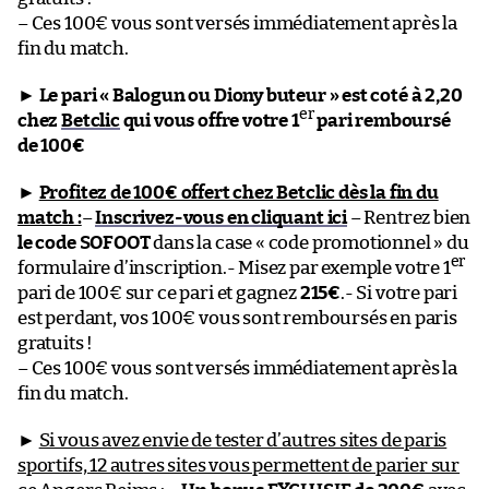
– Ces 100€ vous sont versés immédiatement après la
fin du match.
►
Le pari « Balogun ou Diony buteur » est coté à 2,20
er
chez
Betclic
qui vous offre votre 1
pari remboursé
de 100€
►
Profitez de 100€ offert chez Betclic dès la fin du
match :
–
Inscrivez-vous en cliquant ici
– Rentrez bien
le code SOFOOT
dans la case « code promotionnel » du
er
formulaire d’inscription.- Misez par exemple votre 1
pari de 100€ sur ce pari et gagnez
215€
.- Si votre pari
est perdant, vos 100€ vous sont remboursés en paris
gratuits !
– Ces 100€ vous sont versés immédiatement après la
fin du match.
►
Si vous avez envie de tester d’autres sites de paris
sportifs, 12 autres sites vous permettent de parier sur