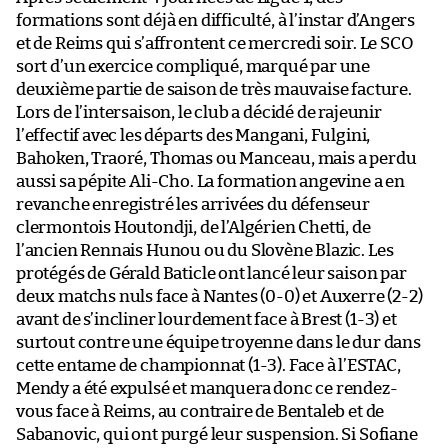
formations sont déjà en difficulté, à l’instar d’Angers
et de Reims qui s’affrontent ce mercredi soir. Le SCO
sort d’un exercice compliqué, marqué par une
deuxième partie de saison de très mauvaise facture.
Lors de l’intersaison, le club a décidé de rajeunir
l’effectif avec les départs des Mangani, Fulgini,
Bahoken, Traoré, Thomas ou Manceau, mais a perdu
aussi sa pépite Ali-Cho. La formation angevine a en
revanche enregistré les arrivées du défenseur
clermontois Houtondji, de l’Algérien Chetti, de
l’ancien Rennais Hunou ou du Slovène Blazic. Les
protégés de Gérald Baticle ont lancé leur saison par
deux matchs nuls face à Nantes (0-0) et Auxerre (2-2)
avant de s’incliner lourdement face à Brest (1-3) et
surtout contre une équipe troyenne dans le dur dans
cette entame de championnat (1-3). Face à l’ESTAC,
Mendy a été expulsé et manquera donc ce rendez-
vous face à Reims, au contraire de Bentaleb et de
Sabanovic, qui ont purgé leur suspension. Si Sofiane