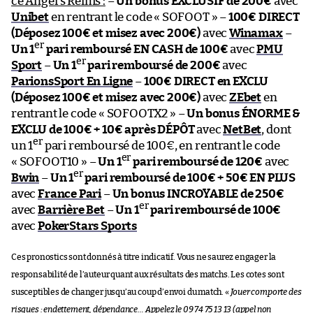
ce Angers Reims :
–
Un bonus EXCLUSIF de 200€
avec
Unibet
en rentrant le code « SOFOOT » –
100€ DIRECT
(Déposez 100€ et misez avec 200€)
avec
Winamax
–
er
Un 1
pari remboursé EN CASH de 100€
avec
PMU
er
Sport
–
Un 1
pari remboursé de 200€
avec
ParionsSport En Ligne
–
100€ DIRECT en EXCLU
(Déposez 100€ et misez avec 200€)
avec
ZEbet
en
rentrant le code « SOFOOTX2 » –
Un bonus ÉNORME &
EXCLU de 100€ + 10€ après DÉPÔT
avec
NetBet
, dont
er
un 1
pari remboursé de 100€, en rentrant le code
er
« SOFOOT10 » –
Un 1
pari remboursé de 120€
avec
er
Bwin
–
Un 1
pari remboursé de 100€ + 50€ EN PLUS
avec
France Pari
–
Un bonus INCROYABLE de 250€
er
avec
Barrière Bet
–
Un 1
pari remboursé de 100€
avec
PokerStars Sports
Ces pronostics sont donnés à titre indicatif. Vous ne saurez engager la
responsabilité de l’auteur quant aux résultats des matchs. Les cotes sont
susceptibles de changer jusqu’au coup d’envoi du match. «
Jouer comporte des
risques : endettement, dépendance… Appelez le 09 74 75 13 13 (appel non