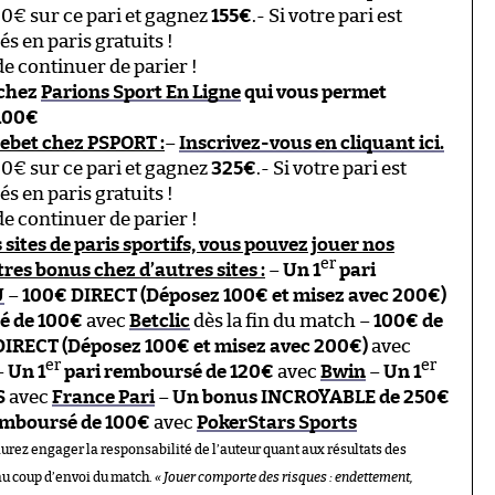
00€ sur ce pari et gagnez
155€
.- Si votre pari est
 en paris gratuits !
e continuer de parier !
 chez
Parions Sport En Ligne
qui vous permet
100€
ebet chez PSPORT :
–
Inscrivez-vous en cliquant ici.
00€ sur ce pari et gagnez
325€
.- Si votre pari est
 en paris gratuits !
e continuer de parier !
 sites de paris sportifs, vous pouvez jouer nos
er
res bonus chez d’autres sites :
–
Un 1
pari
U
–
100€ DIRECT (Déposez 100€ et misez avec 200€)
é de 100€
avec
Betclic
dès la fin du match –
100€ de
DIRECT (Déposez 100€ et misez avec 200€)
avec
er
er
–
Un 1
pari remboursé de 120€
avec
Bwin
–
Un 1
S
avec
France Pari
–
Un bonus INCROYABLE de 250€
emboursé de 100€
avec
PokerStars Sports
aurez engager la responsabilité de l’auteur quant aux résultats des
au coup d’envoi du match.
« Jouer comporte des risques : endettement,