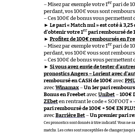
er
– Misez par exemple votre 1
pari de 1
perdant, vos 100€ vous sont remboursés
– Ces 100€ de bonus vous permettent d
►
Le pari « Match nul » est coté à 3,25
er
d’obtenir votre 1
pari remboursé de 
►
Profitez de 100€ remboursés en Fre
er
– Misez par exemple votre 1
pari de 1
perdant, vos 100€ vous sont remboursés
– Ces 100€ de bonus vous permettent d
►
Si vous avez envie de tester d’autres
pronostics Angers – Lorient avec d’aut
remboursé en CASH de 100€
avec
PM
avec
Winamax
–
Un 1er pari rembours
Bonus en Freebet
avec
Unibet
–
100€ 
ZEbet
en rentrant le code « SOFOOT » 
pari remboursé de 100€ + 50€ EN PLU
avec
Barrière Bet
–
Un premier pari r
Ces pronostics sont donnés à titre indicatif. Vous ne s
matchs. Les cotes sont susceptibles de changer jusqu’