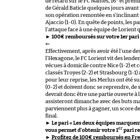
de retard sur le FC Nantes, 16
et premi
de Gérald Baticle quelques jours avant 
son opération remontée en s’inclinant m
Ajaccio (1-0). En quête de points, les 
l’attaque face à une équipe de Lorient 
►
100€ remboursés sur votre 1er pari
⇐
Effectivement, après avoir été l’une d
l’Hexagone, le FC Lorient vit des len
vécues à domicile contre Nice (1-2) et c
classés Troyes (2-2) et Strasbourg (1-1)
pour leur reprise, les Merlus ont été s
(0-2) et doivent donc se reprendre, de
devrait donc être une partie ouverte à
assisteront dimanche avec des buts mar
parviennent plus à gagner, un score de p
final.
►
Le pari « Les deux équipes marquent 
er
vous permet d’obtenir votre 1
pari r
►
Profitez de 100€ remboursés en Fre