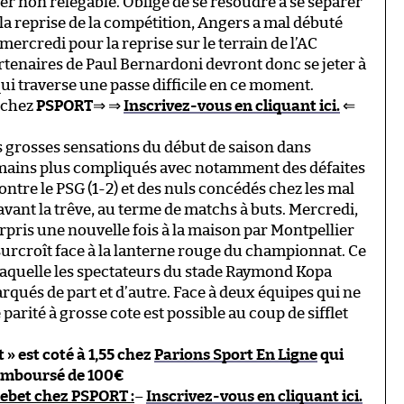
er non relégable. Obligé de se résoudre à se séparer
la reprise de la compétition, Angers a mal débuté
ercredi pour la reprise sur le terrain de l’AC
partenaires de Paul Bernardoni devront donc se jeter à
qui traverse une passe difficile en ce moment.
chez
PSPORT
⇒ ⇒
Inscrivez-vous en cliquant ici.
⇐
es grosses sensations du début de saison dans
demains plus compliqués avec notamment des défaites
ontre le PSG (1-2) et des nuls concédés chez les mal
 avant la trêve, au terme de matchs à buts. Mercredi,
urpris une nouvelle fois à la maison par Montpellier
 surcroît face à la lanterne rouge du championnat. Ce
 laquelle les spectateurs du stade Raymond Kopa
qués de part et d’autre. Face à deux équipes qui ne
arité à grosse cote est possible au coup de sifflet
» est coté à 1,55 chez
Parions Sport En Ligne
qui
emboursé de 100€
ebet chez PSPORT :
–
Inscrivez-vous en cliquant ici.