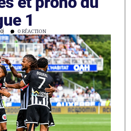
es et prono du
gue 1
50
0
RÉACTION