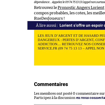
dépendance… Appelez le 09 74 75 13 13 (appel non surtaxé
Retrouvez le
Pronostic Angers Lorient
compos probables, les cotes, les meill
RueDesJoueurs !
Lorient s’offre un espoir
LES JEUX D’ARGENT ET DE HASARD PE
DANGEREUX : PERTES D’ARGENT, CONF
ADDICTION… RETROUVEZ NOS CONSEIL
SERVICE.FR (09 74 75 13 13 – APPEL NO
Commentaires
Les membres ont posté 0 commentaire sur c
Participez à la discussion
en vous connect