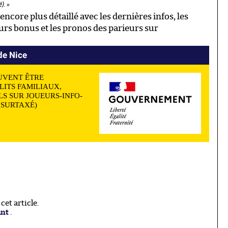
). »
encore plus détaillé avec les dernières infos, les
eurs bonus et les pronos des parieurs sur
 de Nice
UVENT ÊTRE
LITS FAMILIAUX,
S SUR JOUEURS-INFO-
N SURTAXÉ)
et article.
ant
.