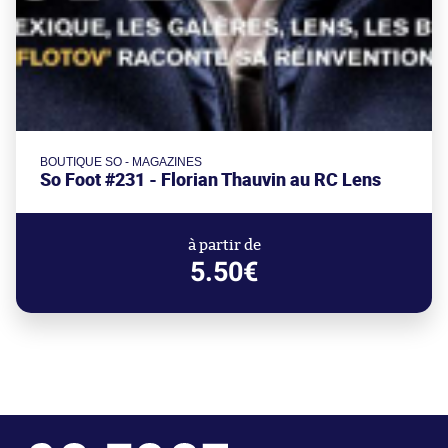
BOUTIQUE SO - MAGAZINES
So Foot #231 - Florian Thauvin au RC Lens
à partir de
5.50€