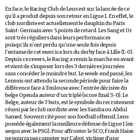
En face, le Racing Club de Lens est sur la lancée de ce
qu’il a produit depuis son retour en Ligue 1. En effet, le
club nordiste est actuellement le dauphin du Paris
Saint-Germain avec 5 points de retard. Les Sang et Or
sont très réguliers dans leurs performances
puisqu’ils n’ont perdu qu’une seule fois depuis
l’entame de cet exercice lors du derby face à Lille (1-0).
Depuis ce revers, le Racing a remis la marche en avant
et vient de s’imposer lors des 3 dernières journées
sans concéder le moindre but. Le week-end passé, les
Lensois ont attendu la seconde période pour faire la
différence face à Toulouse avec l’entrée décisive du
belge Openda auteur d’un triplé (score final 3-0). Le
Belge, auteur de 7 buts, est le symbole du recrutement
réussi par le club nordiste avec les Samba ou Abdul
Samed. Souvent cité pour son football offensif, Lens
possède également la meilleure défense de Ligue 1 (ex-
aequo avec le PSG). Pour affronter le SCO, Frank Haise
ne pourra pas compter sur Cabot, victime d’une