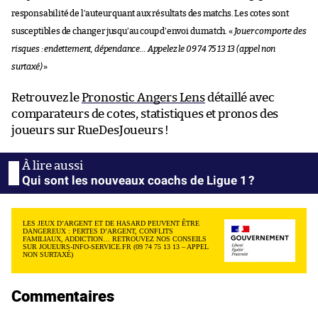
responsabilité de l’auteur quant aux résultats des matchs. Les cotes sont
susceptibles de changer jusqu’au coup d’envoi du match. «
Jouer comporte des
risques : endettement, dépendance… Appelez le 09 74 75 13 13 (appel non
surtaxé)
»
Retrouvez le
Pronostic Angers Lens
détaillé avec
comparateurs de cotes, statistiques et pronos des
joueurs sur RueDesJoueurs !
Qui sont les nouveaux coachs de Ligue 1 ?
LES JEUX D’ARGENT ET DE HASARD PEUVENT ÊTRE
DANGEREUX : PERTES D’ARGENT, CONFLITS
FAMILIAUX, ADDICTION… RETROUVEZ NOS CONSEILS
SUR JOUEURS-INFO-SERVICE.FR (09 74 75 13 13 – APPEL
NON SURTAXÉ)
Commentaires