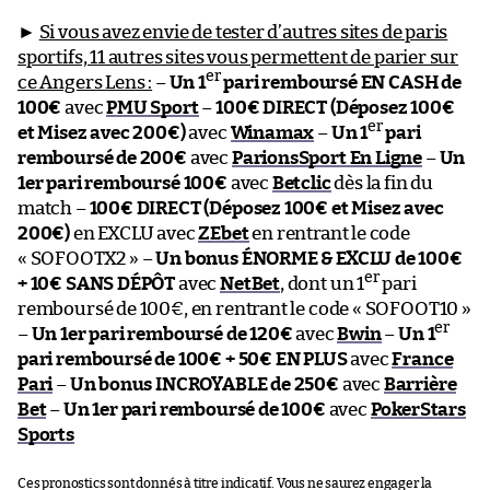
►
Si vous avez envie de tester d’autres sites de paris
sportifs, 11 autres sites vous permettent de parier sur
er
ce Angers Lens :
–
Un 1
pari remboursé EN CASH de
100€
avec
PMU Sport
–
100€ DIRECT (Déposez 100€
er
et Misez avec 200€)
avec
Winamax
–
Un 1
pari
remboursé de 200€
avec
ParionsSport En Ligne
–
Un
1er pari remboursé 100€
avec
Betclic
dès la fin du
match –
100€ DIRECT (Déposez 100€ et Misez avec
200€)
en EXCLU avec
ZEbet
en rentrant le code
« SOFOOTX2 » –
Un bonus ÉNORME & EXCLU de 100€
er
+ 10€ SANS DÉPÔT
avec
NetBet
, dont un 1
pari
remboursé de 100€, en rentrant le code « SOFOOT10 »
er
–
Un 1er pari remboursé de 120€
avec
Bwin
–
Un 1
pari remboursé de 100€ + 50€ EN PLUS
avec
France
Pari
–
Un bonus INCROYABLE de 250€
avec
Barrière
Bet
–
Un 1er pari remboursé de 100€
avec
PokerStars
Sports
Ces pronostics sont donnés à titre indicatif. Vous ne saurez engager la