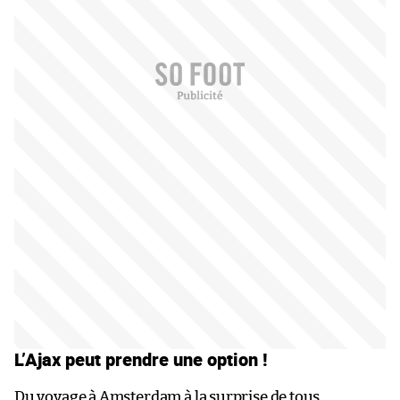
L’Ajax peut prendre une option !
Du voyage à Amsterdam à la surprise de tous,