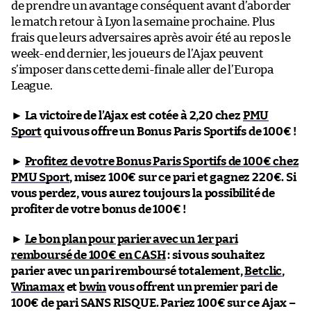
de prendre un avantage conséquent avant d’aborder
le match retour à Lyon la semaine prochaine. Plus
frais que leurs adversaires après avoir été au repos le
week-end dernier, les joueurs de l’Ajax peuvent
s’imposer dans cette demi-finale aller de l’Europa
League.
►
La victoire de l’Ajax est cotée à 2,20 chez
PMU
Sport
qui vous offre un Bonus Paris Sportifs de 100€ !
►
Profitez de votre Bonus Paris Sportifs de 100€ chez
PMU Sport
, misez 100€ sur ce pari et gagnez 220€. Si
vous perdez, vous aurez toujours la possibilité de
profiter de votre bonus de 100€ !
►
Le bon plan pour parier avec un 1er pari
remboursé de 100€ en CASH
: si vous souhaitez
parier avec un pari remboursé totalement,
Betclic
,
Winamax
et
bwin
vous offrent un premier pari de
100€ de pari SANS RISQUE. Pariez 100€ sur ce Ajax –