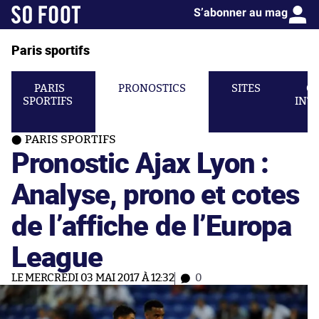
S’abonner au mag
Paris sportifs
PARIS
PRONOSTICS
SITES
C
SPORTIFS
INT
PARIS SPORTIFS
Pronostic Ajax Lyon :
Analyse, prono et cotes
de l’affiche de l’Europa
League
LE MERCREDI 03 MAI 2017 À 12:32
0