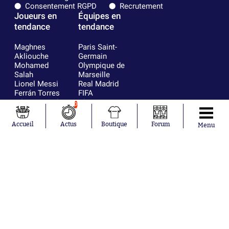
Consentement RGPD
Recrutement
Joueurs en
Équipes en
tendance
tendance
Maghnes
Paris Saint-
Akliouche
Germain
Mohamed
Olympique de
Salah
Marseille
Lionel Messi
Real Madrid
Ferrán Torres
FIFA
Kilian Corredor
Olympique
0
Franco
lyonnais
Mastantuono
AS Monaco
Accueil
Actus
Boutique
Forum
Menu
Orel Mangala
FC Barcelone
Rio Mavuba
Argentine
Rodri
RC Strasbourg
Mika Godts
Trabzonspor