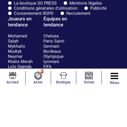
La boutique SO PRESS
Mentions légales
Conditions générales d'utilisation
Publicité
Consentement RGPD
Recrutement
Joueurs en
Équipes en
tendance
tendance
Mohamed
Chelsea
Salah
Paris Saint-
Mykhailo
Germain
Mudryk
Bordeaux
Neymar
Olympique
Khalis Merah
lyonnais
Loïs Openda
FIFA
Moussa
Real Madrid
10
Niakhaté
RC Strasbourg
Nicolás
AC Milan
Accueil
Actus
Boutique
Forum
Menu
Tagliafico
France
Pavel Šulc
RC Lens
Josh Maja
Gauthier Hein