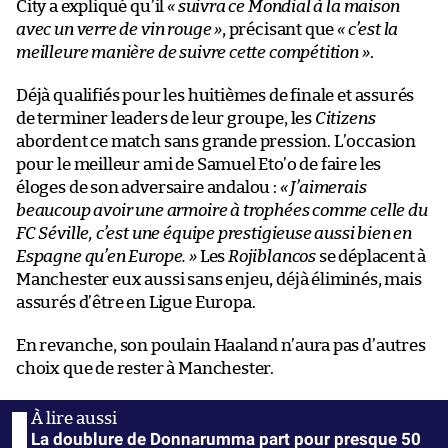
City a expliqué qu’il
« suivra ce Mondial à la maison
avec un verre de vin rouge »
, précisant que
« c’est la
meilleure manière de suivre cette compétition »
.
Déjà qualifiés pour les huitièmes de finale et assurés
de terminer leaders de leur groupe, les
Citizens
abordent ce match sans grande pression. L’occasion
pour le meilleur ami de Samuel Eto’o de faire les
éloges de son adversaire andalou :
« J’aimerais
beaucoup avoir une armoire à trophées comme celle du
FC Séville, c’est une équipe prestigieuse aussi bien en
Espagne qu’en Europe. »
Les
Rojiblancos
se déplacent à
Manchester eux aussi sans enjeu, déjà éliminés, mais
assurés d’être en Ligue Europa.
En revanche, son poulain Haaland n’aura pas d’autres
choix que de rester à Manchester.
La doublure de Donnarumma part pour presque 50