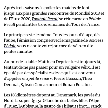
Après trois saisons à spoiler les matchs de foot
jusqu’aux plus grandes rencontres du Mondial 2018 et
de l’Euro 2020,
Football Recall
se réincarne en
Pédale
Recall
pendant les trois semaines du Tour de France.
Le principe reste le même. Tous les jours d’étape, dès
l’aube, l’émission conçue avec le magazine de SoPress
Pédale
vous raconte votre journée de vélo en dix
petites minutes.
Autour de la table, Matthieu Deprieck est toujours là,
tentant de ne pas passer pour un vulgaire vélix. Il est
épaulé par des spécialistes de ce qu’il est convenu
d’appeler
«
la petite reine
»
: Pierre Boisson, Théo
Denmat, Sylvain Gouverneur et Ronan Boscher.
Les 18 kilomètres de pont au Danemark, les pavés du
Nord, la super-(giga-)Planche des belles filles, l’Alpe-
d’Huez, l’Aubisque, la gastro de Thibaut Pinot, Franck