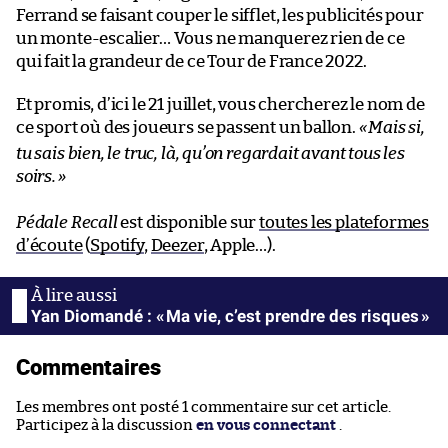
Ferrand se faisant couper le sifflet, les publicités pour
un monte-escalier… Vous ne manquerez rien de ce
qui fait la grandeur de ce Tour de France 2022.
Et promis, d’ici le 21 juillet, vous chercherez le nom de
ce sport où des joueurs se passent un ballon.
«
Mais si,
tu sais bien, le truc, là, qu’on regardait avant tous les
soirs.
»
Pédale Recall
est disponible sur
toutes les plateformes
d’écoute
(
Spotify
,
Deezer
, Apple…).
Yan Diomandé : « Ma vie, c’est prendre des risques »
Commentaires
Les membres ont posté 1 commentaire sur cet article.
Participez à la discussion
en vous connectant
.