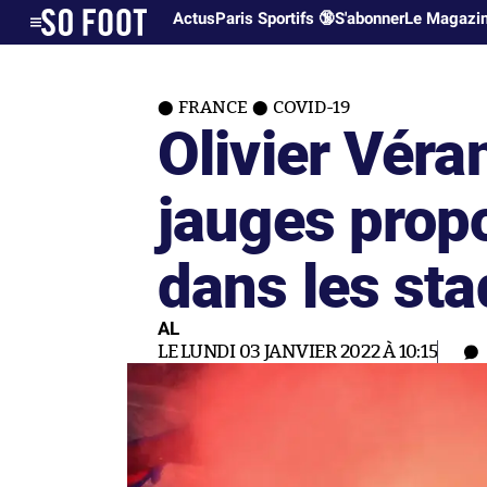
Actus
Paris Sportifs 🔞
S'abonner
Le Magazi
FRANCE
COVID-19
Olivier Véra
jauges propo
dans les st
AL
LE LUNDI 03 JANVIER 2022 À 10:15