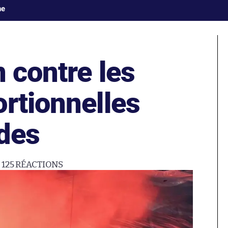
ne
n contre les
rtionnelles
ades
125
RÉACTIONS