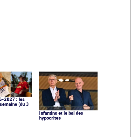
6-2027 : les
 semaine (du 3
Infantino et le bal des
hypocrites