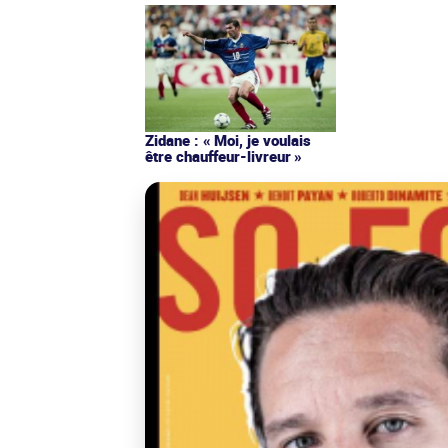
Zidane : « Moi, je voulais
être chauffeur-livreur »