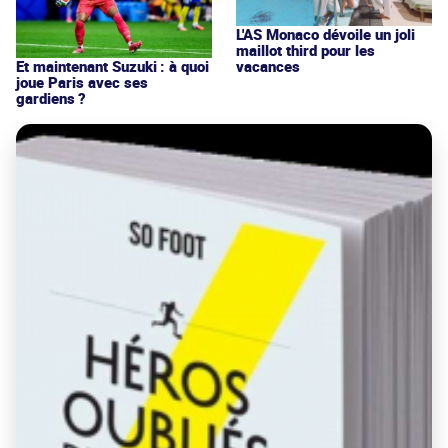
L'AS Monaco dévoile un joli
maillot third pour les
vacances
Et maintenant Suzuki : à quoi
joue Paris avec ses
gardiens ?