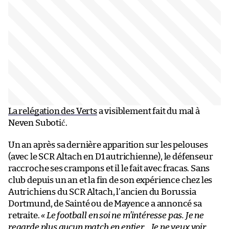
La relégation des Verts
a visiblement fait du mal à
Neven Subotić.
Un an après sa dernière apparition sur les pelouses
(avec le SCR Altach en D1 autrichienne), le défenseur
raccroche ses crampons et il le fait avec fracas. Sans
club depuis un an et la fin de son expérience chez les
Autrichiens du SCR Altach, l’ancien du Borussia
Dortmund, de Sainté ou de Mayence a annoncé sa
retraite.
« Le football en soi ne m’intéresse pas. Je ne
regarde plus aucun match en entier… Je ne veux voir