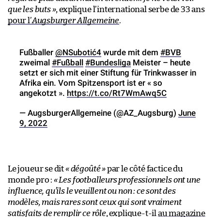
que les buts »
, explique l’international serbe de 33 ans
pour l’
Augsburger Allgemeine
.
Fußballer
@NSubotić4
wurde mit dem
#BVB
zweimal
#Fußball
#Bundesliga
Meister – heute
setzt er sich mit einer Stiftung für Trinkwasser in
Afrika ein. Vom Spitzensport ist er « so
angekotzt ».
https://t.co/Rt7WmAwq5C
— AugsburgerAllgemeine (@AZ_Augsburg)
June
9, 2022
Le joueur se dit
« dégoûté »
par le côté factice du
monde pro :
« Les footballeurs professionnels ont une
influence, qu’ils le veuillent ou non : ce sont des
modèles, mais rares sont ceux qui sont vraiment
satisfaits de remplir ce rôle
, explique-t-il
au magazine