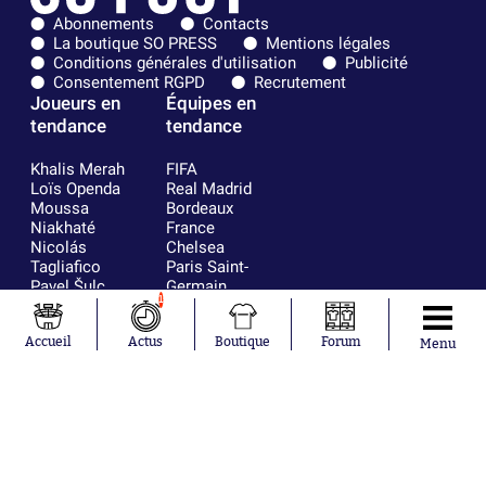
Abonnements
Contacts
La boutique SO PRESS
Mentions légales
Conditions générales d'utilisation
Publicité
Consentement RGPD
Recrutement
Joueurs en
Équipes en
tendance
tendance
Khalis Merah
FIFA
Loïs Openda
Real Madrid
Moussa
Bordeaux
Niakhaté
France
Nicolás
Chelsea
Tagliafico
Paris Saint-
Pavel Šulc
Germain
1
Gauthier Hein
Olympique
Lionel Messi
lyonnais
Gonzalo
AC Milan
Accueil
Actus
Boutique
Forum
Menu
García Torres
RC Strasbourg
Gio Reyna
RC Lens
Leandro
Paredes