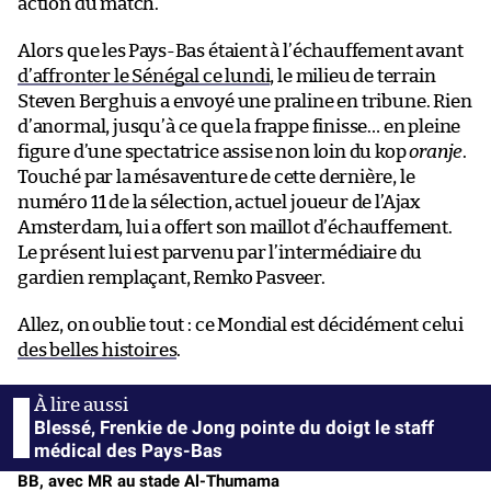
action du match.
Alors que les Pays-Bas étaient à l’échauffement avant
d’affronter le Sénégal ce lundi
, le milieu de terrain
Steven Berghuis a envoyé une praline en tribune. Rien
d’anormal, jusqu’à ce que la frappe finisse… en pleine
figure d’une spectatrice assise non loin du kop
oranje
.
Touché par la mésaventure de cette dernière, le
numéro 11 de la sélection, actuel joueur de l’Ajax
Amsterdam, lui a offert son maillot d’échauffement.
Le présent lui est parvenu par l’intermédiaire du
gardien remplaçant, Remko Pasveer.
Allez, on oublie tout : ce Mondial est décidément celui
des belles histoires
.
Blessé, Frenkie de Jong pointe du doigt le staff
médical des Pays-Bas
BB, avec MR au stade Al-Thumama