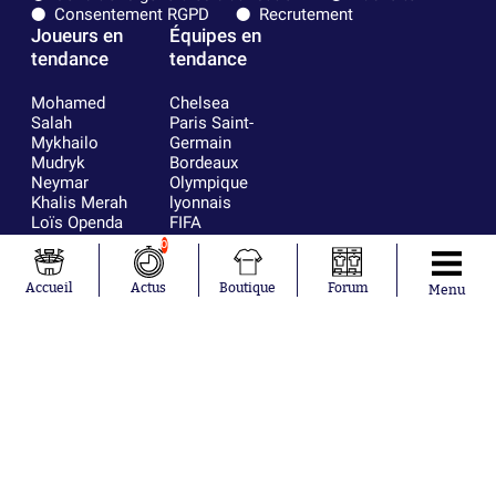
Consentement RGPD
Recrutement
Joueurs en
Équipes en
tendance
tendance
Mohamed
Chelsea
Salah
Paris Saint-
Mykhailo
Germain
Mudryk
Bordeaux
Neymar
Olympique
Khalis Merah
lyonnais
Loïs Openda
FIFA
Moussa
Real Madrid
0
Niakhaté
RC Strasbourg
Nicolás
AC Milan
Accueil
Actus
Boutique
Forum
Menu
Tagliafico
France
Pavel Šulc
RC Lens
Josh Maja
Gauthier Hein