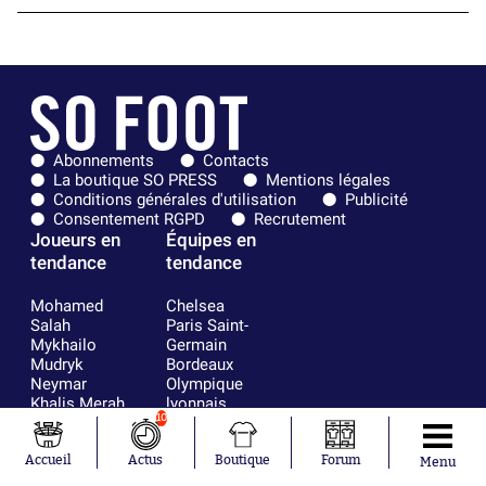
Abonnements
Contacts
La boutique SO PRESS
Mentions légales
Conditions générales d'utilisation
Publicité
Consentement RGPD
Recrutement
Joueurs en
Équipes en
tendance
tendance
Mohamed
Chelsea
Salah
Paris Saint-
Mykhailo
Germain
Mudryk
Bordeaux
Neymar
Olympique
Khalis Merah
lyonnais
10
Loïs Openda
FIFA
Moussa
Real Madrid
Niakhaté
RC Strasbourg
Accueil
Actus
Boutique
Forum
Menu
Nicolás
AC Milan