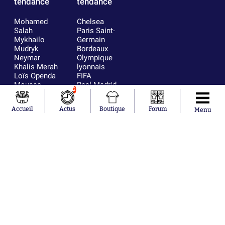
tendance
tendance
Mohamed
Chelsea
Salah
Paris Saint-
Mykhailo
Germain
Mudryk
Bordeaux
Neymar
Olympique
Khalis Merah
lyonnais
Loïs Openda
FIFA
Moussa
Real Madrid
2
Niakhaté
RC Strasbourg
Nicolás
AC Milan
Accueil
Actus
Boutique
Forum
Menu
Tagliafico
France
Pavel Šulc
RC Lens
Josh Maja
Gauthier Hein