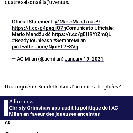
quatre saisons à la Juventus.
Official Statement:
@MarioMandzukic9
https://t.co/g4peqjiQ7h
Comunicato Ufficiale:
Mario Mandžukić
https://t.co/gEHRYtZmQL
#ReadyToUnleash
#SempreMilan
pic.twitter.com/NjmFT2ESVq
— AC Milan (@acmilan)
January 19, 2021
Un cinquième Scudetto dans l’armoire à trophées ?
Christy Grimshaw applaudit la politique de l’AC
Milan en faveur des joueuses enceintes
AD