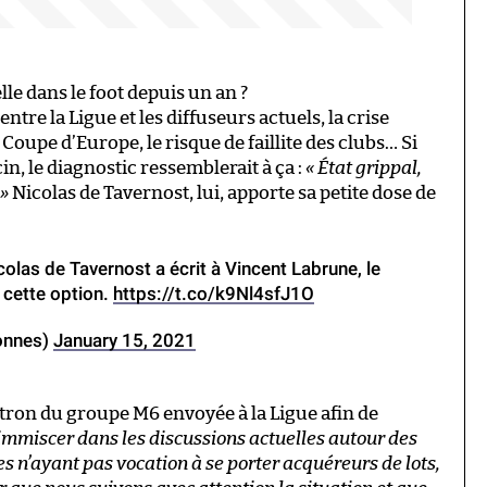
lle dans le foot depuis un an ?
ntre la Ligue et les diffuseurs actuels, la crise
Coupe d’Europe, le risque de faillite des clubs… Si
cin, le diagnostic ressemblerait à ça :
« État grippal,
 »
Nicolas de Tavernost, lui, apporte sa petite dose de
las de Tavernost a écrit à Vincent Labrune, le
r cette option.
https://t.co/k9Nl4sfJ1O
onnes)
January 15, 2021
atron du groupe M6 envoyée à la Ligue afin de
’immiscer dans les discussions actuelles autour des
es n’ayant pas vocation à se porter acquéreurs de lots,