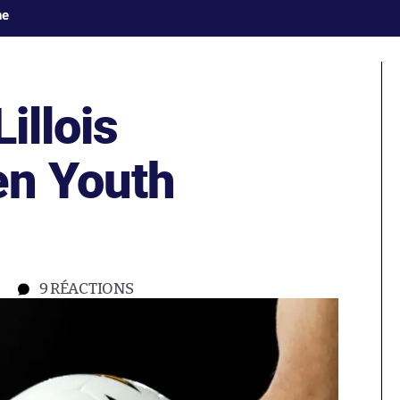
ne
illois
en Youth
9
RÉACTIONS