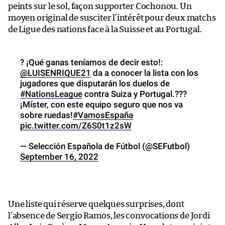
peints sur le sol, façon supporter Cochonou. Un
moyen original de susciter l’intérêt pour deux matchs
de Ligue des nations face à la Suisse et au Portugal.
? ¡Qué ganas teníamos de decir esto!:
@LUISENRIQUE21
da a conocer la lista con los
jugadores que disputarán los duelos de
#NationsLeague
contra Suiza y Portugal.???
¡Míster, con este equipo seguro que nos va
sobre ruedas!
#VamosEspaña
pic.twitter.com/Z6S0t1z2sW
— Selección Española de Fútbol (@SEFutbol)
September 16, 2022
Une liste qui réserve quelques surprises, dont
l’absence de Sergio Ramos, les convocations de Jordi