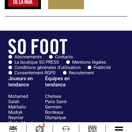
Abonnements
Contacts
La boutique SO PRESS
Mentions légales
Conditions générales d'utilisation
Publicité
Consentement RGPD
Recrutement
Joueurs en
Équipes en
tendance
tendance
Mohamed
Chelsea
Salah
Paris Saint-
Mykhailo
Germain
Mudryk
Bordeaux
Neymar
Olympique
Khalis Merah
lyonnais
2
Loïs Openda
FIFA