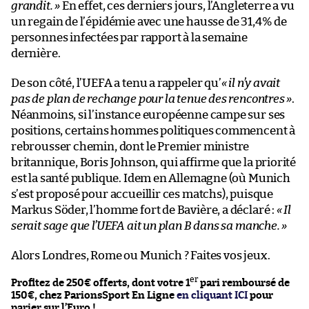
grandit. »
En effet, ces derniers jours, l’Angleterre a vu
un regain de l’épidémie avec une hausse de 31,4% de
personnes infectées par rapport à la semaine
dernière.
De son côté, l’UEFA a tenu a rappeler qu’
« il n’y avait
pas de plan de rechange pour la tenue des rencontres »
.
Néanmoins, si l’instance européenne campe sur ses
positions, certains hommes politiques commencent à
rebrousser chemin, dont le Premier ministre
britannique, Boris Johnson, qui affirme que la priorité
est la santé publique. Idem en Allemagne (où Munich
s’est proposé pour accueillir ces matchs), puisque
Markus Söder, l’homme fort de Bavière, a déclaré :
« Il
serait sage que l’UEFA ait un plan B dans sa manche. »
Alors Londres, Rome ou Munich ? Faites vos jeux.
er
Profitez de 250€ offerts, dont votre 1
pari remboursé de
150€, chez ParionsSport En Ligne
en cliquant ICI
pour
parier sur l’Euro !