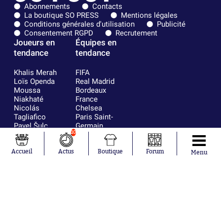
Abonnements
Contacts
La boutique SO PRESS
Mentions légales
Conditions générales d'utilisation
Publicité
Consentement RGPD
Recrutement
Joueurs en
Équipes en
tendance
tendance
Khalis Merah
FIFA
Loïs Openda
Real Madrid
Moussa
Bordeaux
Niakhaté
France
Nicolás
Chelsea
Tagliafico
Paris Saint-
Pavel Šulc
Germain
10
Gauthier Hein
Olympique
Lionel Messi
lyonnais
Gonzalo
AC Milan
Accueil
Actus
Boutique
Forum
Menu
García Torres
RC Strasbourg
Gio Reyna
RC Lens
Leandro
Paredes