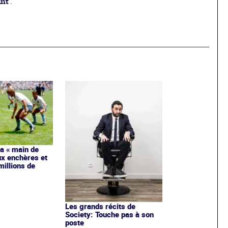
ant
.
la « main de
ux enchères et
millions de
Les grands récits de
Society: Touche pas à son
poste