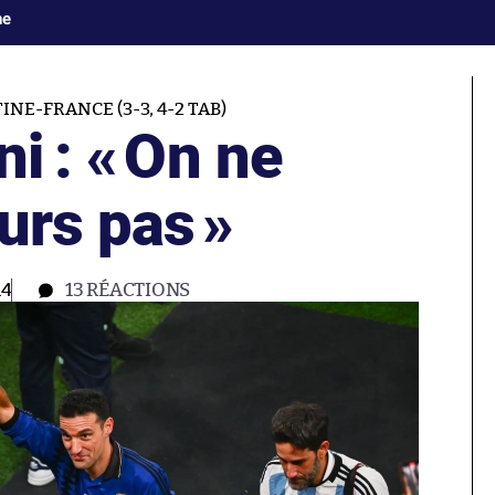
ne
NE-FRANCE (3-3, 4-2 TAB)
i : «
On ne
ours pas
»
14
13
RÉACTIONS