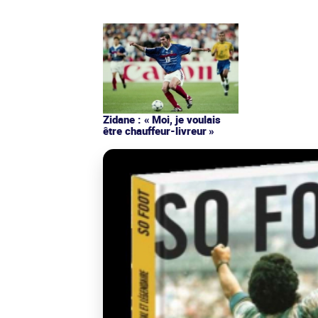
Zidane : « Moi, je voulais
être chauffeur-livreur »