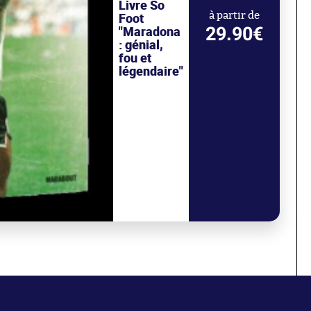
Livre So
Foot
à partir de
29.90€
"Maradona
: génial,
fou et
légendaire"