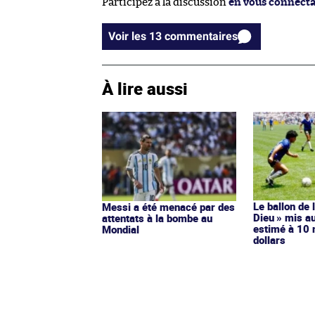
Participez à la discussion
en vous connect
Voir les 13 commentaires
À lire aussi
Le ballon de 
Messi a été menacé par des
Dieu » mis a
attentats à la bombe au
estimé à 10 
Mondial
dollars