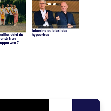
Infantino et le bal des
hypocrites
illot third du
enté à un
upporters ?