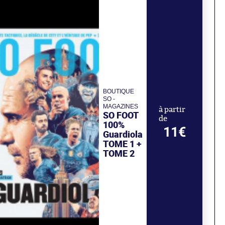
BOUTIQUE
SO -
MAGAZINES
à partir
SO FOOT
de
100%
11€
Guardiola
TOME 1 +
TOME 2