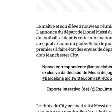
Le maître et son élève à nouveau réunis
L’annonce du départ de Lionel Messi
du
du football, et depuis cette informat
aux quatre coins du globe. Selon le jour
premiers à faire état des envies de dép
club Manchester City.
Nosso correspondente
@marcelobec
exclusiva da decisão de Messi de jo
#Barcelona
pic.twitter.com/zKlRCo
— Esporte Interativo (de) (@Esp_Inte
Le choix de City permettrait à Messi d
rejoindre son mentor Pep Guardiola avec