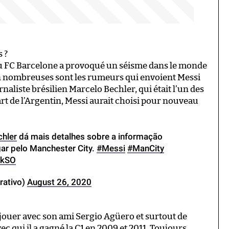
 ?
 FC Barcelone a provoqué un séisme dans le monde
ion nombreuses sont les rumeurs qui envoient Messi
naliste brésilien Marcelo Bechler, qui était l’un des
art de l’Argentin, Messi aurait choisi pour nouveau
hler
dá mais detalhes sobre a informação
gar pelo Manchester City.
#Messi
#ManCity
5kSO
rativo)
August 26, 2020
e jouer avec son ami Sergio Agüero et surtout de
 qui il a gagné la C1 en 2009 et 2011. Toujours