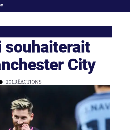
ne
 souhaiterait
anchester City
201
RÉACTIONS