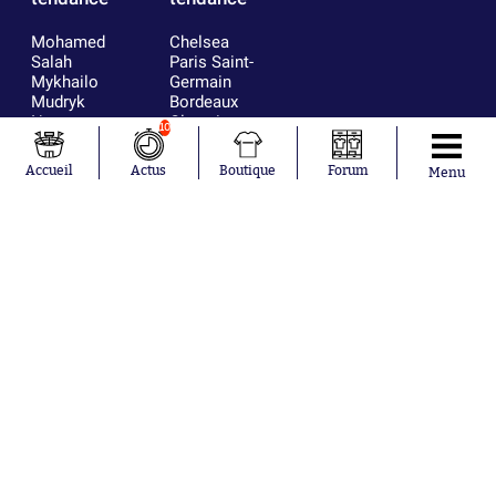
Mohamed
Chelsea
Salah
Paris Saint-
Mykhailo
Germain
Mudryk
Bordeaux
Neymar
Olympique
10
Khalis Merah
lyonnais
Loïs Openda
FIFA
Accueil
Actus
Boutique
Forum
Menu
Moussa
Real Madrid
Niakhaté
RC Strasbourg
Nicolás
AC Milan
Tagliafico
France
Pavel Šulc
RC Lens
Josh Maja
Gauthier Hein