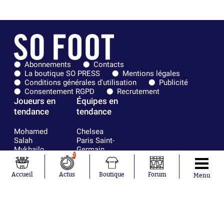
Abonnements
Contacts
La boutique SO PRESS
Mentions légales
Conditions générales d'utilisation
Publicité
Consentement RGPD
Recrutement
Joueurs en
Équipes en
tendance
tendance
Mohamed
Chelsea
Salah
Paris Saint-
Mykhailo
Germain
2
Mudryk
Bordeaux
Neymar
Olympique
Accueil
Actus
Boutique
Forum
Khalis Merah
lyonnais
Menu
Loïs Openda
FIFA
Moussa
Real Madrid
Niakhaté
RC Strasbourg
Nicolás
AC Milan
Tagliafico
France