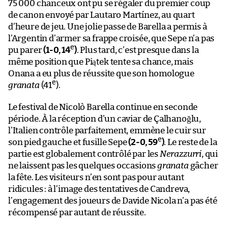
75 000 chanceux ont pu se régaler du premier coup
de canon envoyé par Lautaro Martínez, au quart
d’heure de jeu. Une jolie passe de Barella a permis à
l’Argentin d’armer sa frappe croisée, que Sepe n’a pas
e
pu parer
(1-0, 14
)
. Plus tard, c’est presque dans la
même position que Piątek tente sa chance, mais
Onana a eu plus de réussite que son homologue
e
granata
(41
).
Le festival de Nicolò Barella continue en seconde
période. À la réception d’un caviar de Çalhanoğlu,
l’Italien contrôle parfaitement, emmène le cuir sur
e
son pied gauche et fusille Sepe
(2-0, 59
)
. Le reste de la
partie est globalement contrôlé par les
Nerazzurri
, qui
ne laissent pas les quelques occasions
granata
gâcher
la fête. Les visiteurs n’en sont pas pour autant
ridicules : à l’image des tentatives de Candreva,
l’engagement des joueurs de Davide Nicola n’a pas été
récompensé par autant de réussite.