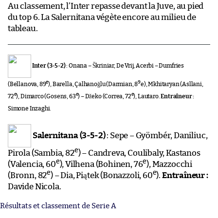
Au classement, l’Inter repasse devant la Juve, au pied
du top 6. La Salernitana végète encore au milieu de
tableau.
Inter (3-5-2)
: Onana – Škriniar, De Vrij, Acerbi – Dumfries
e
9
(Bellanova, 89
), Barella, Çalhanoğlu (Darmian, 8
e), Mkhitaryan (Asllani,
e
e
e
72
), Dimarco (Gosens, 63
) – Džeko (Correa, 72
), Lautaro.
Entraîneur :
Simone Inzaghi.
Salernitana (3-5-2)
: Sepe – Gyömbér, Daniliuc,
e
Pirola (Sambia, 82
) – Candreva, Coulibaly, Kastanos
e
e
(Valencia, 60
), Vilhena (Bohinen, 76
), Mazzocchi
e
e
(Bronn, 82
) – Dia, Piątek (Bonazzoli, 60
).
Entraîneur :
Davide Nicola.
Résultats et classement de Serie A