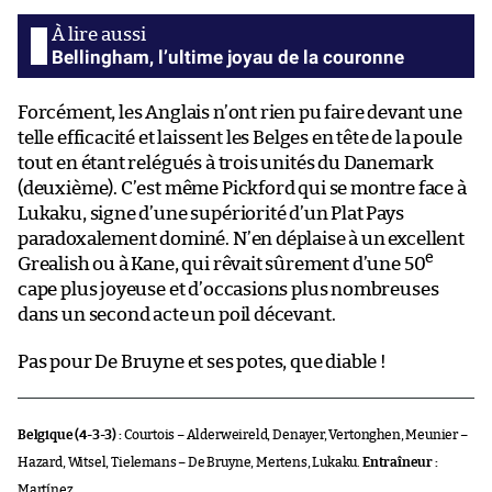
Bellingham, l’ultime joyau de la couronne
Forcément, les Anglais n’ont rien pu faire devant une
telle efficacité et laissent les Belges en tête de la poule
tout en étant relégués à trois unités du Danemark
(deuxième). C’est même Pickford qui se montre face à
Lukaku, signe d’une supériorité d’un Plat Pays
paradoxalement dominé. N’en déplaise à un excellent
e
Grealish ou à Kane, qui rêvait sûrement d’une 50
cape plus joyeuse et d’occasions plus nombreuses
dans un second acte un poil décevant.
Pas pour De Bruyne et ses potes, que diable !
Belgique (4-3-3) :
Courtois – Alderweireld, Denayer, Vertonghen, Meunier –
Hazard, Witsel, Tielemans – De Bruyne, Mertens, Lukaku.
Entraîneur :
Martínez.