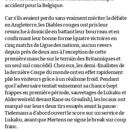
accident pour la Belgique.
Car s’ils avaient perdu sans vraiment mériter la défaite
en Angleterre, les Diables rouges ont pris leur
revanche à domicile en battant leur bourreau et en
confirmant leur bonne forme (quatre victoires en
cinq matchs de Ligue des nations, aucun revers
depuis près de deux ans à l’exception de cette
première manche sur le terrain des Britanniques et
un seul nul concédé). Chez eux, les demi-finalistes de
la dernière Coupe du monde ont en effet rapidement
plié les visiteurs grâce à un réalisme froid. Pendant
que l’adversaire tentait vainement sa chance (sept
frappes en première période, sauvetages de Lukaku et
Alderweireld devant Kane ou Grealish), les locaux ont
marqué sur leurs deux tirs essayés avant la pause :
Tielemans a d’abord ouvert le score sur un service de
Lukaku, avant que Mertens ne signe le break sur coup
franc.