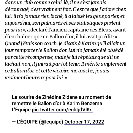
dans un club comme celui-là, il ne s’est jamais
découragé, c’est vraiment fort. C’est ce que j’adore chez
lui : il n’a jamais rien lâché, il a laissé les gens parler, et
aujourd’hui, son palmarès et ses statistiques parlent
pour lui »
, a déclaré l’ancien capitaine des Bleus, avant
d’enchaîner que ce Ballon d’or, il lui avait prédit :
«
Quand j’étais son coach, je disais à Karim qu’il allait un
jour remporter le Ballon d’or. Lui n’a jamais été obsédé
par cette récompense, mais je lui répétais que s’il ne
lâchait rien, il finirait par l’obtenir. Il mérite amplement
ce Ballon d’or, et cette victoire me touche, je suis
vraiment heureux pour lui. »
Le sourire de Zinédine Zidane au moment de
remettre le Ballon d’or à Karim Benzema
L’Équipe
pic.twitter.com/euhtjdVlKs
— L’ÉQUIPE (@lequipe)
October 17, 2022