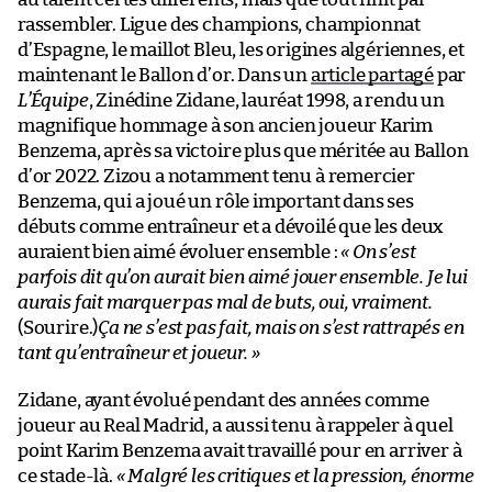
rassembler. Ligue des champions, championnat
d’Espagne, le maillot Bleu, les origines algériennes, et
maintenant le Ballon d’or. Dans un
article partagé
par
L’Équipe
, Zinédine Zidane, lauréat 1998, a rendu un
magnifique hommage à son ancien joueur Karim
Benzema, après sa victoire plus que méritée au Ballon
d’or 2022. Zizou a notamment tenu à remercier
Benzema, qui a joué un rôle important dans ses
débuts comme entraîneur et a dévoilé que les deux
auraient bien aimé évoluer ensemble :
« On s’est
parfois dit qu’on aurait bien aimé jouer ensemble. Je lui
aurais fait marquer pas mal de buts, oui, vraiment.
(Sourire.)
Ça ne s’est pas fait, mais on s’est rattrapés en
tant qu’entraîneur et joueur. »
Zidane, ayant évolué pendant des années comme
joueur au Real Madrid, a aussi tenu à rappeler à quel
point Karim Benzema avait travaillé pour en arriver à
ce stade-là.
« Malgré les critiques et la pression, énorme