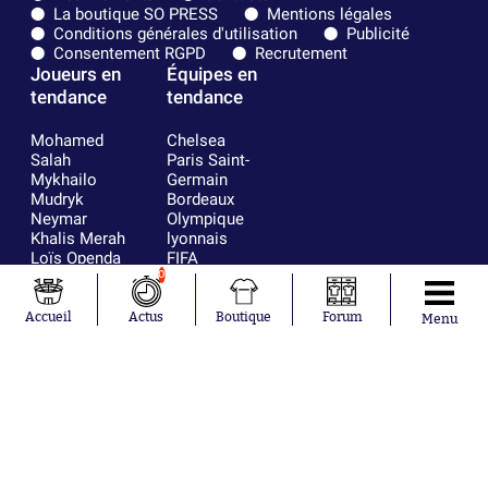
La boutique SO PRESS
Mentions légales
Conditions générales d'utilisation
Publicité
Consentement RGPD
Recrutement
Joueurs en
Équipes en
tendance
tendance
Mohamed
Chelsea
Salah
Paris Saint-
Mykhailo
Germain
Mudryk
Bordeaux
Neymar
Olympique
Khalis Merah
lyonnais
Loïs Openda
FIFA
Moussa
Real Madrid
0
Niakhaté
RC Strasbourg
Nicolás
AC Milan
Accueil
Actus
Boutique
Forum
Menu
Tagliafico
France
Pavel Šulc
RC Lens
Josh Maja
Gauthier Hein