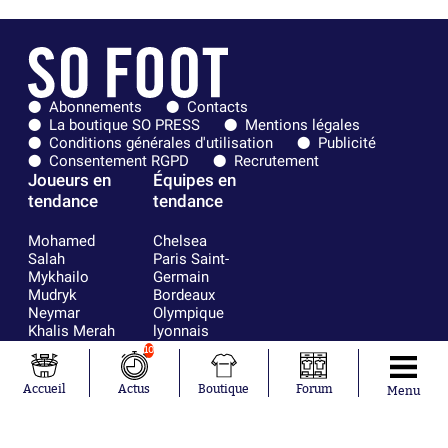
Abonnements
Contacts
La boutique SO PRESS
Mentions légales
Conditions générales d'utilisation
Publicité
Consentement RGPD
Recrutement
Joueurs en
Équipes en
tendance
tendance
Mohamed
Chelsea
Salah
Paris Saint-
Mykhailo
Germain
Mudryk
Bordeaux
Neymar
Olympique
Khalis Merah
lyonnais
Loïs Openda
FIFA
10
Moussa
Real Madrid
Niakhaté
RC Strasbourg
Accueil
Actus
Boutique
Forum
Menu
Nicolás
AC Milan
Tagliafico
France
Pavel Šulc
RC Lens