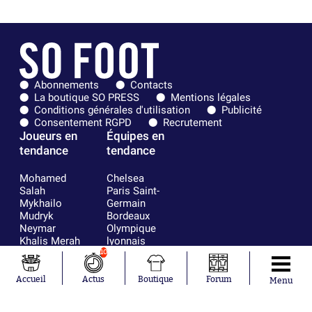
Abonnements
Contacts
La boutique SO PRESS
Mentions légales
Conditions générales d'utilisation
Publicité
Consentement RGPD
Recrutement
Joueurs en
Équipes en
tendance
tendance
Mohamed
Chelsea
Salah
Paris Saint-
Mykhailo
Germain
Mudryk
Bordeaux
Neymar
Olympique
Khalis Merah
lyonnais
Loïs Openda
FIFA
10
Moussa
Real Madrid
Niakhaté
RC Strasbourg
Accueil
Actus
Boutique
Forum
Menu
Nicolás
AC Milan
Tagliafico
France