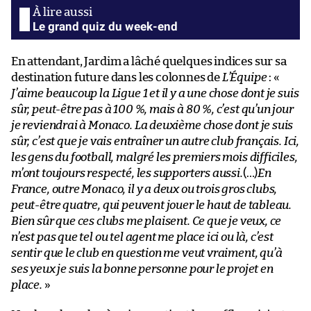
Le grand quiz du week-end
En attendant, Jardim a lâché quelques indices sur sa
destination future dans les colonnes de
L’Équipe
: «
J’aime beaucoup la Ligue 1 et il y a une chose dont je suis
sûr, peut-être pas à 100 %, mais à 80 %, c’est qu’un jour
je reviendrai à Monaco. La deuxième chose dont je suis
sûr, c’est que je vais entraîner un autre club français. Ici,
les gens du football, malgré les premiers mois difficiles,
m’ont toujours respecté, les supporters aussi.
(…)
En
France, outre Monaco, il y a deux ou trois gros clubs,
peut-être quatre, qui peuvent jouer le haut de tableau.
Bien sûr que ces clubs me plaisent. Ce que je veux, ce
n’est pas que tel ou tel agent me place ici ou là, c’est
sentir que le club en question me veut vraiment, qu’à
ses yeux je suis la bonne personne pour le projet en
place.
»