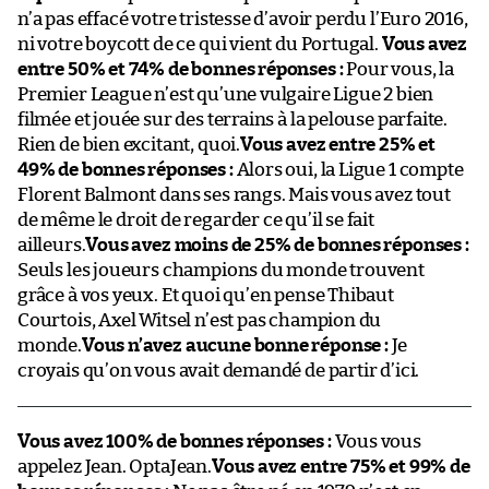
n’a pas effacé votre tristesse d’avoir perdu l’Euro 2016,
ni votre boycott de ce qui vient du Portugal.
Vous avez
entre 50% et 74% de bonnes réponses :
Pour vous, la
Premier League n’est qu’une vulgaire Ligue 2 bien
filmée et jouée sur des terrains à la pelouse parfaite.
Rien de bien excitant, quoi.
Vous avez entre 25% et
49% de bonnes réponses :
Alors oui, la Ligue 1 compte
Florent Balmont dans ses rangs. Mais vous avez tout
de même le droit de regarder ce qu’il se fait
ailleurs.
Vous avez moins de 25% de bonnes réponses :
Seuls les joueurs champions du monde trouvent
grâce à vos yeux. Et quoi qu’en pense Thibaut
Courtois, Axel Witsel n’est pas champion du
monde.
Vous n’avez aucune bonne réponse :
Je
croyais qu’on vous avait demandé de partir d’ici.
Vous avez 100% de bonnes réponses :
Vous vous
appelez Jean. OptaJean.
Vous avez entre 75% et 99% de