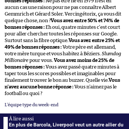
bonnes réponses :
Ne pas être né en 1979 n’est en
aucun cas une raison pour ne pas connaître Albert
Gemmrich et Gérard Soler. Vercingétorix, ça vous dit
quelque chose, non ?
Vous avez entre 50% et 74% de
bonnes réponses :
Eh oui, quatre minutes c’est court
pour aller chercher toutes les réponses sur Google.
Surtout sans la fibre optique.
Vous avez entre 25% et
49% de bonnes réponses :
Votre père est allemand,
votre mère turque et vous habitez à Béziers.
Slumdog
Millionaire
pour vous.
Vous avez moins de 25% de
bonnes réponses :
Vous avez passé quatre minutes à
taper tous les scores possibles et imaginables pour
finalement trouver le bon au buzzer. Quelle vie.
Vous
n’avez aucune bonne réponse :
Vous n’aimez pas le
football ou quoi ?
L’équipe type du week-end
En plus de Barcola, Liverpool veut un autre ailier du