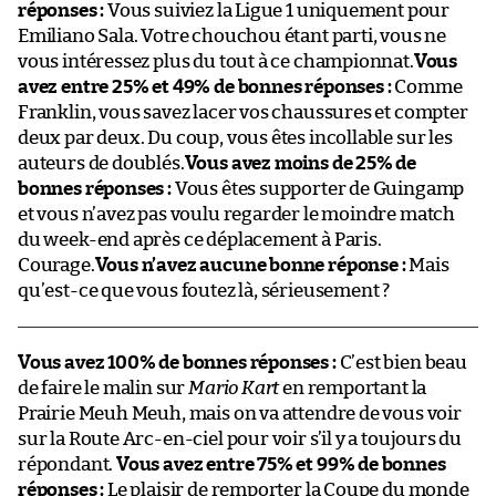
réponses :
Vous suiviez la Ligue 1 uniquement pour
Emiliano Sala. Votre chouchou étant parti, vous ne
vous intéressez plus du tout à ce championnat.
Vous
avez entre 25% et 49% de bonnes réponses :
Comme
Franklin, vous savez lacer vos chaussures et compter
deux par deux. Du coup, vous êtes incollable sur les
auteurs de doublés.
Vous avez moins de 25% de
bonnes réponses :
Vous êtes supporter de Guingamp
et vous n’avez pas voulu regarder le moindre match
du week-end après ce déplacement à Paris.
Courage.
Vous n’avez aucune bonne réponse :
Mais
qu’est-ce que vous foutez là, sérieusement ?
Vous avez 100% de bonnes réponses :
C’est bien beau
de faire le malin sur
Mario Kart
en remportant la
Prairie Meuh Meuh, mais on va attendre de vous voir
sur la Route Arc-en-ciel pour voir s’il y a toujours du
répondant.
Vous avez entre 75% et 99% de bonnes
réponses :
Le plaisir de remporter la Coupe du monde