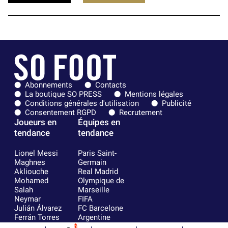
Abonnements
Contacts
La boutique SO PRESS
Mentions légales
Conditions générales d'utilisation
Publicité
Consentement RGPD
Recrutement
Joueurs en
Équipes en
tendance
tendance
Lionel Messi
Paris Saint-
Maghnes
Germain
Akliouche
Real Madrid
Mohamed
Olympique de
Salah
Marseille
Neymar
FIFA
Julián Álvarez
FC Barcelone
Ferrán Torres
Argentine
Kilian Corredor
Olympique
0