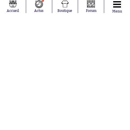
Franco
lyonnais
Mastantuono
AS Monaco
Accueil
Actus
Boutique
Forum
Menu
Orel Mangala
RC Strasbourg
Rio Mavuba
Trabzonspor