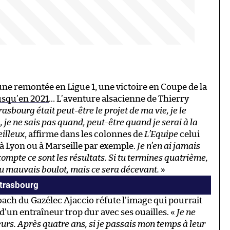
une remontée en Ligue 1, une victoire en Coupe de la
usqu’en 2021
… L’aventure alsacienne de Thierry
trasbourg était peut-être le projet de ma vie, je le
a, je ne sais pas quand, peut-être quand je serai à la
eilleux
, affirme dans les colonnes de
L’Equipe
celui
, à Lyon ou à Marseille par exemple.
Je n’en ai jamais
compte ce sont les résultats. Si tu termines quatrième,
 du mauvais boulot, mais ce sera décevant.
»
Strasbourg
oach du Gazélec Ajaccio réfute l’image qui pourrait
e d’un entraîneur trop dur avec ses ouailles. «
Je ne
ueurs. Après quatre ans, si je passais mon temps à leur