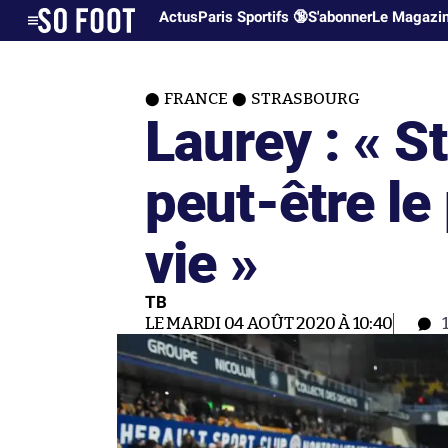
Actus
Paris Sportifs 🔞
S'abonner
Le Magazi
FRANCE
STRASBOURG
Laurey : « S
peut-être le
vie »
TB
LE MARDI 04 AOÛT 2020 À 10:40