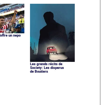
'offre un nepo
Les grands récits de
Society: Les disparus
de Boutiers