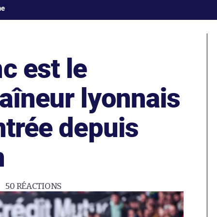
ne
c est le
aîneur lyonnais
ntrée depuis
n
50
RÉACTIONS