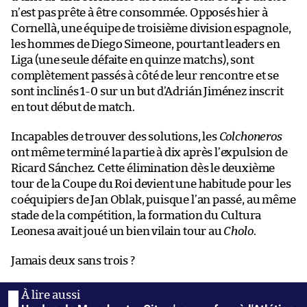
n’est pas prête à être consommée. Opposés hier à
Cornellà, une équipe de troisième division espagnole,
les hommes de Diego Simeone, pourtant leaders en
Liga (une seule défaite en quinze matchs), sont
complètement passés à côté de leur rencontre et se
sont inclinés 1-0 sur un but d’Adrián Jiménez inscrit
en tout début de match.
Incapables de trouver des solutions, les
Colchoneros
ont même terminé la partie à dix après l’expulsion de
Ricard Sánchez. Cette élimination dès le deuxième
tour de la Coupe du Roi devient une habitude pour les
coéquipiers de Jan Oblak, puisque l’an passé, au même
stade de la compétition, la formation du Cultura
Leonesa avait joué un bien vilain tour au
Cholo
.
Jamais deux sans trois ?