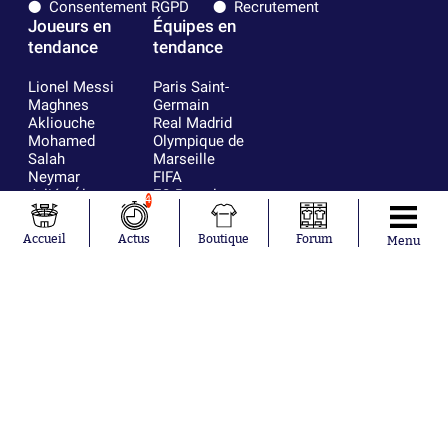
Consentement RGPD
Recrutement
Joueurs en
Équipes en
tendance
tendance
Lionel Messi
Paris Saint-
Maghnes
Germain
Akliouche
Real Madrid
Mohamed
Olympique de
Salah
Marseille
Neymar
FIFA
Julián Álvarez
FC Barcelone
4
Ferrán Torres
Argentine
Kilian Corredor
Olympique
Accueil
Actus
Boutique
Forum
Menu
Franco
lyonnais
Mastantuono
AS Monaco
Orel Mangala
RC Strasbourg
Rio Mavuba
Trabzonspor