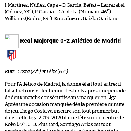
I.Martínez, Núñez, Capa – D.García, Beñat – Larrazabal
e
e
(Gómez, 78
), R.García – Córdoba (Muniain, 46
) –
e
Williams (Kodro, 89
).
Entraîneur :
Gaizka Garitano.
Real Majorque 0-2 Atlético de Madrid
e
e
Buts : Costa (27
) et Félix (65
)
Pour l’Atlético de Madrid, la donne était tout autre : il
fallait retrouver le chemin des filets après une période
de deux matchs consécutifs sans marquer en Liga.
Après une occasion manquée dès la première minute
de jeu, Diego Costa va inscrire son tout premier but
dans cette Liga 2019-2020 d’une tête sur un centre de
e
Koke (27
, 0-1). Plus tard, Santiago Arias est tout