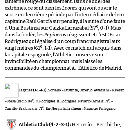
lanterne rouge du classement. Dans ce duel des
extrêmes, ce sont bien les
Leones
qui vont ouvrir le
score en deuxième période par l’intermédiaire de leur
capitaine Raúl García sur penalty, à la suite d’une faute
e
d’Unai Bustinza sur Gaizka Larrazabal (57
, 0-1). Mais
dans la foulée, les
Pepineros
réagissent et c’est Oscar
Rodríguez qui égalise d’un coup franc magistral aux
e
vingt mètres (61
, 1-1). Avec ce match nul acquis dans
la capitale espagnole, l’Athletic conserve son
invincibilité en championnat, mais laisse les
commandes du championnat à… l’Atlético de Madrid.
Leganés (3-1-4-2) :
Soriano – Bustinza, Omeruo, Awaziem – R.Pérez
e
e
– Mesa (Recio, 84
), O.Rodríguez, K.Rodrigues, Navarro (Arnaiz, 71
) –
e
Carrillo (Braithwaite, 71
), En-Nesyri.
Entraîneur :
Mauricio Pellegrino.
Athletic Club (4-2-3-1) :
Herrerín – Berchiche,