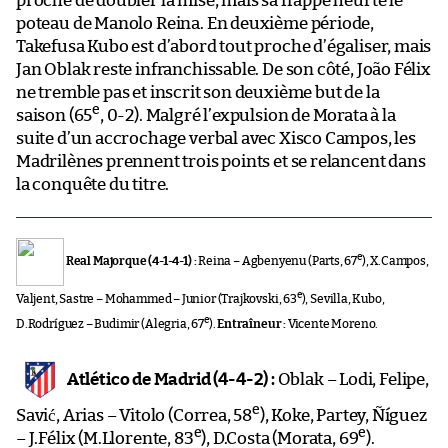
proche de doubler la mise, mais sa frappe heurte le
poteau de Manolo Reina. En deuxième période,
Takefusa Kubo est d’abord tout proche d’égaliser, mais
Jan Oblak reste infranchissable. De son côté, João Félix
ne tremble pas et inscrit son deuxième but de la
e
saison (65
, 0-2). Malgré l’expulsion de Morata à la
suite d’un accrochage verbal avec Xisco Campos, les
Madrilènes prennent trois points et se relancent dans
la conquête du titre.
e
Real Majorque (4-1-4-1) :
Reina – Agbenyenu (Parts, 67
), X.Campos,
e
Valjent, Sastre – Mohammed – Junior (Trajkovski, 63
), Sevilla, Kubo,
e
D.Rodríguez – Budimir (Alegria, 67
).
Entraîneur :
Vicente Moreno.
Atlético de Madrid (4-4-2) :
Oblak – Lodi, Felipe,
e
Savić, Arias – Vitolo (Correa, 58
), Koke, Partey, Ñíguez
e
e
– J.Félix (M.Llorente, 83
), D.Costa (Morata, 69
).