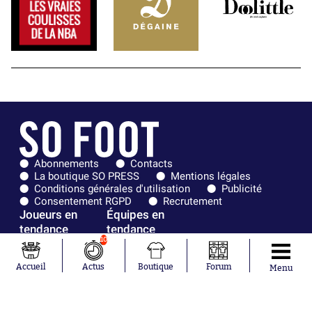
Abonnements
Contacts
La boutique SO PRESS
Mentions légales
Conditions générales d'utilisation
Publicité
Consentement RGPD
Recrutement
Joueurs en
Équipes en
tendance
tendance
10
Mohamed
Chelsea
Accueil
Actus
Boutique
Forum
Salah
Paris Saint-
Menu
Mykhailo
Germain
Mudryk
Bordeaux
Neymar
Olympique