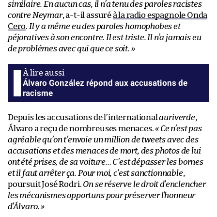
similaire. En aucun cas, il n’a tenu des paroles racistes
contre Neymar
, a-t-il assuré
à la radio espagnole Onda
Cero
.
Il y a même eu des paroles homophobes et
péjoratives à son encontre. Il est triste. Il n’a jamais eu
de problèmes avec qui que ce soit. »
Álvaro González répond aux accusations de
racisme
Depuis les accusations de l’international
auriverde
,
Álvaro a reçu de nombreuses menaces.
« Ce n’est pas
agréable qu’on t’envoie un million de tweets avec des
accusations et des menaces de mort, des photos de lui
ont été prises, de sa voiture… C’est dépasser les bornes
et il faut arrêter ça. Pour moi, c’est sanctionnable
,
poursuit José Rodri.
On se réserve le droit d’enclencher
les mécanismes opportuns pour préserver l’honneur
d’Álvaro. »