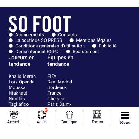
Abonnements
Contacts
La boutique SO PRESS
Mentions légales
Conditions générales d'utilisation
Publicité
Consentement RGPD
Recrutement
Joueurs en
Équipes en
tendance
tendance
Khalis Merah
FIFA
Loïs Openda
Real Madrid
Moussa
Bordeaux
Niakhaté
France
Nicolás
Chelsea
Tagliafico
Paris Saint-
Pavel Šulc
Germain
10
Gauthier Hein
Olympique
Lionel Messi
lyonnais
Accueil
Actus
Boutique
Forum
Menu
Gonzalo
AC Milan
García Torres
RC Strasbourg
Gio Reyna
RC Lens