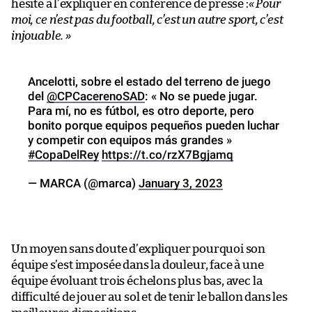
hésité à l’expliquer en conférence de presse :
« Pour
moi, ce n’est pas du football, c’est un autre sport, c’est
injouable. »
Ancelotti, sobre el estado del terreno de juego
del
@CPCacerenoSAD
: « No se puede jugar.
Para mí, no es fútbol, es otro deporte, pero
bonito porque equipos pequeños pueden luchar
y competir con equipos más grandes »
#CopaDelRey
https://t.co/rzX7Bgjamq
— MARCA (@marca)
January 3, 2023
Un moyen sans doute d’expliquer pourquoi son
équipe s’est imposée dans la douleur, face à une
équipe évoluant trois échelons plus bas, avec la
difficulté de jouer au sol et de tenir le ballon dans les