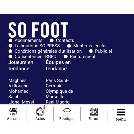
Abonnements
Contacts
La boutique SO PRESS
Mentions légales
Conditions générales d'utilisation
Publicité
Consentement RGPD
Recrutement
Joueurs en
Équipes en
tendance
tendance
Maghnes
Paris Saint-
Akliouche
Germain
Mohamed
Olympique de
Salah
Marseille
Lionel Messi
Real Madrid
Ferrán Torres
FIFA
0
Kilian Corredor
Olympique
Franco
lyonnais
Accueil
Actus
Boutique
Forum
Menu
Mastantuono
AS Monaco
Orel Mangala
FC Barcelone