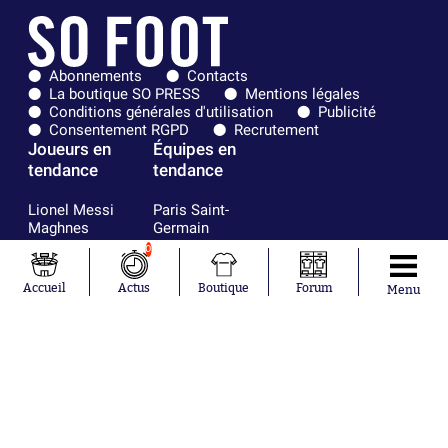
Abonnements
Contacts
La boutique SO PRESS
Mentions légales
Conditions générales d'utilisation
Publicité
Consentement RGPD
Recrutement
Joueurs en
Équipes en
tendance
tendance
Lionel Messi
Paris Saint-
Maghnes
Germain
Akliouche
Real Madrid
0
Mohamed
Olympique de
Salah
Marseille
Accueil
Actus
Boutique
Forum
Menu
Neymar
FIFA
Julián Álvarez
FC Barcelone
Ferrán Torres
Argentine
Kilian Corredor
Olympique
Franco
lyonnais
Mastantuono
AS Monaco
Orel Mangala
RC Strasbourg
Rio Mavuba
Trabzonspor