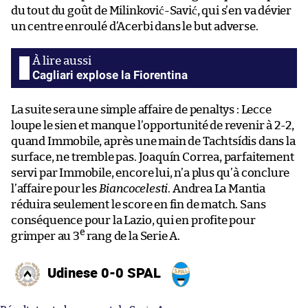
du tout du goût de Milinković-Savić, qui s’en va dévier
un centre enroulé d’Acerbi dans le but adverse.
Cagliari explose la Fiorentina
La suite sera une simple affaire de penaltys : Lecce
loupe le sien et manque l’opportunité de revenir à 2-2,
quand Immobile, après une main de Tachtsídis dans la
surface, ne tremble pas. Joaquín Correa, parfaitement
servi par Immobile, encore lui, n’a plus qu’à conclure
l’affaire pour les
Biancocelesti
. Andrea La Mantia
réduira seulement le score en fin de match. Sans
conséquence pour la Lazio, qui en profite pour
e
grimper au 3
rang de la Serie A.
Udinese 0-0 SPAL