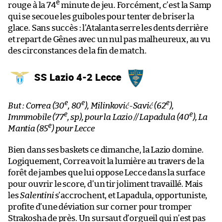
e
rouge à la 74
minute de jeu. Forcément, c’est la Samp
qui se secoue les guiboles pour tenter de briser la
glace. Sans succès : l’Atalanta serre les dents derrière
et repart de Gênes avec un nul pas malheureux, au vu
des circonstances de la fin de match.
SS Lazio 4-2 Lecce
e
e
e
But : Correa (30
, 80
), Milinković-Savić (62
),
e
e
Immmobile (77
, sp), pour la Lazio // Lapadula (40
), La
e
Mantia (85
) pour Lecce
Bien dans ses baskets ce dimanche, la Lazio domine.
Logiquement, Correa voit la lumière au travers de la
forêt de jambes que lui oppose Lecce dans la surface
pour ouvrir le score, d’un tir joliment travaillé. Mais
les
Salentini
s’accrochent, et Lapadula, opportuniste,
profite d’une déviation sur corner pour tromper
Strakosha de près. Un sursaut d’orgueil qui n’est pas