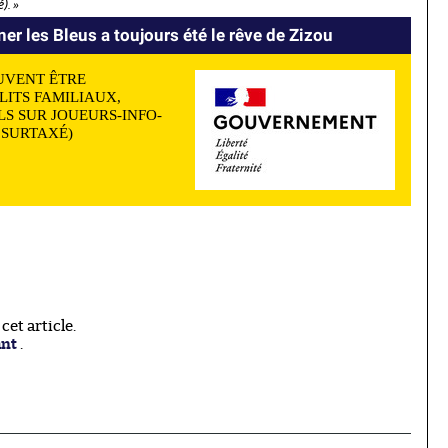
). »
er les Bleus a toujours été le rêve de Zizou
UVENT ÊTRE
LITS FAMILIAUX,
S SUR JOUEURS-INFO-
N SURTAXÉ)
et article.
ant
.