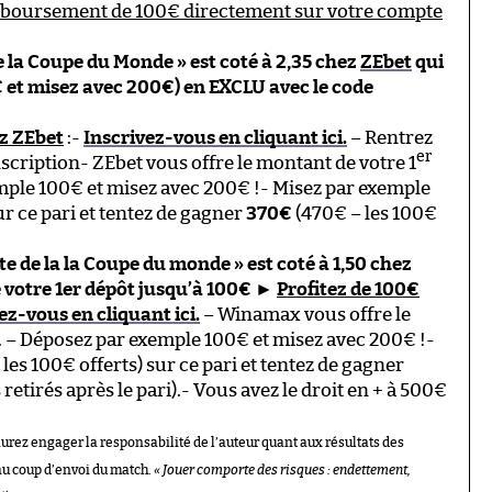
mboursement de 100€ directement sur votre compte
e la Coupe du Monde » est coté à 2,35 chez
ZEbet
qui
 et misez avec 200€) en EXCLU avec le code
ez ZEbet
:-
Inscrivez-vous en cliquant ici.
– Rentrez
er
nscription- ZEbet vous offre le montant de votre 1
mple 100€ et misez avec 200€ !- Misez par exemple
ur ce pari et tentez de gagner
370€
(470€ – les 100€
te de la la Coupe du monde » est coté à 1,50 chez
 votre 1er dépôt jusqu’à 100€
►
Profitez de 100€
ez-vous en cliquant ici.
– Winamax vous offre le
 – Déposez par exemple 100€ et misez avec 200€ !-
es 100€ offerts) sur ce pari et tentez de gagner
retirés après le pari).- Vous avez le droit en + à 500€
aurez engager la responsabilité de l’auteur quant aux résultats des
au coup d’envoi du match.
« Jouer comporte des risques : endettement,