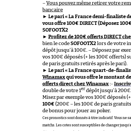
–
Vous pouvez même retirer votre re
bancaire
►
Le pari « La France demi-finaliste d
vous offre 100€ DIRECT (Déposez 100€
SOFOOTX2
►
Profitez de 100€ offerts DIRECT ch
bien le code
SOFOOTX2
lors de votre i
dépôt jusqu’à 100€. – Déposez par exe
vos 100€ déposés (+ les 100€ offerts) s
de paris gratuits retirés après le pari).
►
Le pari « La France quart-de-finalis
Winamax
qui vous offre le montant de
offerts direct chez Winamax
:-
Inscriv
er
double de votre 1
dépôt jusqu’à 200€.
Misez par exemple vos 100€ déposés (+ l
100€
(200€ – les 100€ de paris gratuits 
de bonus pour jouer au poker.
Ces pronostics sont donnés à titre indicatif. Vous ne s
matchs. Les cotes sont susceptibles de changer jusqu’