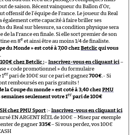
ut de saison. Récent vainqueur du Ballon d’Or,
t offensif de l’équipe de France. Le joueur du Real
 également cette capacité à faire briller ses
s du Real sur blessure, sa condition physique sera
e de la France en finale. Si elle sort premier de son
e
tine en 8
et ainsi être au moins 1/4 de finaliste.
pe du Monde » est coté à 7,00 chez
Betclic
qui vous
.
100€ chez Betclic :
–
Inscrivez-vous en cliquant ici
–
ase « code promotionnel » du formulaire
er
 1
pari de 100€ sur ce pari et gagnez
700€
.- Si
ont remboursés en paris gratuits !
e de la Coupe du monde » est coté à 3,40 chez
PMU
er
 semaines seulement votre 1
pari de 100€
ASH chez PMU Sport
:-
Inscrivez-vous en cliquant ici
ursé EN ARGENT RÉEL de 100€ – Misez par exemple
 tenter de gagner
335€
– Si vous perdez, vos 100€
 CASH