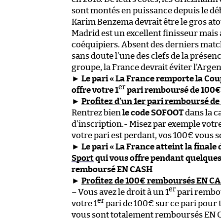
sont montés en puissance depuis le déb
Karim Benzema devrait être le gros atou
Madrid est un excellent finisseur mais a
coéquipiers. Absent des derniers match
sans doute l’une des clefs de la présenc
groupe, la France devrait éviter l’Argen
►
Le pari « La France remporte la Cou
er
offre votre 1
pari remboursé de 100€
►
Profitez d’un 1er pari remboursé de 
Rentrez bien
le code SOFOOT
dans la c
d’inscription.- Misez par exemple votre
votre pari est perdant, vos 100€ vous s
►
Le pari « La France atteint la final
Sport
qui vous offre pendant quelques
remboursé EN CASH
►
Profitez de 100€ remboursés EN C
er
– Vous avez le droit à un 1
pari rembo
er
votre 1
pari de 100€ sur ce pari pour
vous sont totalement remboursés EN