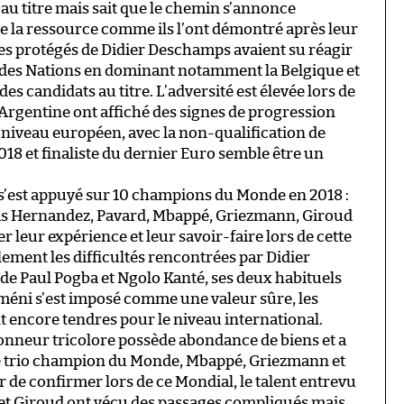
 au titre mais sait que le chemin s’annonce
e la ressource comme ils l’ont démontré après leur
les protégés de Didier Deschamps avaient su réagir
e des Nations en dominant notamment la Belgique et
es candidats au titre. L’adversité est élevée lors de
 l’Argentine ont affiché des signes de progression
 niveau européen, avec la non-qualification de
 2018 et finaliste du dernier Euro semble être un
s’est appuyé sur 10 champions du Monde en 2018 :
cas Hernandez, Pavard, Mbappé, Griezmann, Giroud
 leur expérience et leur savoir-faire lors de cette
lement les difficultés rencontrées par Didier
de Paul Pogba et Ngolo Kanté, ses deux habituels
améni s’est imposé comme une valeur sûre, les
 encore tendres pour le niveau international.
ionneur tricolore possède abondance de biens et a
e trio champion du Monde, Mbappé, Griezmann et
 de confirmer lors de ce Mondial, le talent entrevu
n et Giroud ont vécu des passages compliqués mais