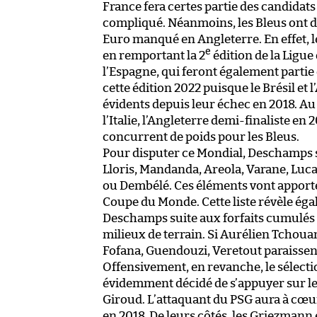
France fera certes partie des candidats
compliqué. Néanmoins, les Bleus ont d
Euro manqué en Angleterre. En effet, 
e
en remportant la 2
édition de la Ligu
l’Espagne, qui feront également partie d
cette édition 2022 puisque le Brésil et
évidents depuis leur échec en 2018. Au
l’Italie, l’Angleterre demi-finaliste en
concurrent de poids pour les Bleus.
Pour disputer ce Mondial, Deschamps 
Lloris, Mandanda, Areola, Varane, Lu
ou Dembélé. Ces éléments vont apporter
Coupe du Monde. Cette liste révèle éga
Deschamps suite aux forfaits cumulés 
milieux de terrain. Si Aurélien Tchou
Fofana, Guendouzi, Veretout paraissent
Offensivement, en revanche, le sélect
évidemment décidé de s’appuyer sur l
Giroud. L’attaquant du PSG aura à cœur
en 2018. De leurs côtés, les Griezman