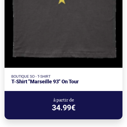
BOUTIQUE SO - T-SHIRT
T-Shirt "Marseille 93" On Tour
à partir de
34.99€