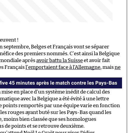
peuvent !
en septembre, Belges et Français vont se séparer
énéfice des premiers nommés. C’est ainsi la Belgique
e mondiale après
avoir battu la Suisse
et avoir fait
es Français
l’emportaient face à l’Allemagne
, mais
ne
 five 45 minutes après le match contre les Pays-Bas
mise en place d’un système inédit de calcul des
matique avec la Belgique a été évité à une lettre
de points remportés par une équipe varie en fonction
bles rouges ayant buté sur les Pays-Bas quand les
de, moins bien classée que ses homologues
us de points et se retrouve deuxième.
 qu’attend Noël Le Graët pour virer Didier