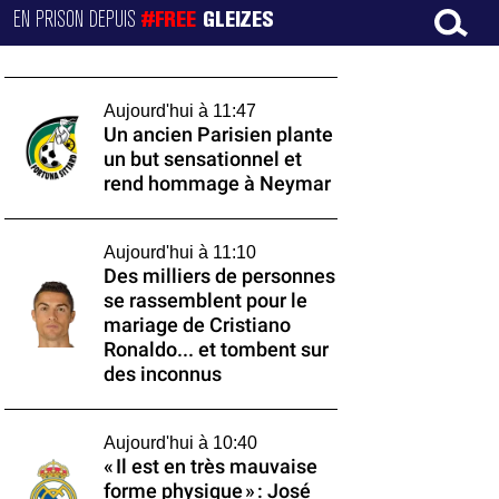
EN PRISON DEPUIS
#FREE
GLEIZES
Aujourd'hui à 11:47
Un ancien Parisien plante
un but sensationnel et
rend hommage à Neymar
Aujourd'hui à 11:10
Des milliers de personnes
se rassemblent pour le
mariage de Cristiano
Ronaldo... et tombent sur
des inconnus
Aujourd'hui à 10:40
« Il est en très mauvaise
forme physique » : José