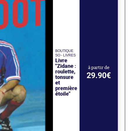
BOUTIQUE
SO - LIVRES
Livre
"Zidane :
à partir de
roulette,
29.90€
tonsure
et
première
étoile"