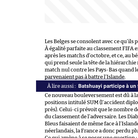
Les Belges se consolent avec ce qu’ils 
À égalité parfaite au classement FIFA 
après les matchs d’octobre, et ce, au b
qui prend seule la tête de la hiérarchi
match nul contre les Pays-Bas quand l
parvenaient pas à battre l’Islande
.
Batshuayi participe à un
Ce nouveau bouleversement est dû à la 
positions intitulé SUM (l’accident diplo
près). Celui-ci prévoit que le nombre 
du classement de l’adversaire. Les Dia
Bleus faisaient de même face à l’Islan
néerlandais, la France a donc perdu pl
Ce qui amène à se poser une question :