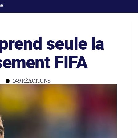
ne
prend seule la
ssement FIFA
149
RÉACTIONS