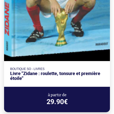
BOUTIQUE SO - LIVRES
Livre "Zidane : roulette, tonsure et première
étoile"
à partir de
29.90€