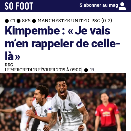
S’abonner au mag
C1
8ES
MANCHESTER UNITED-PSG (0-2)
Kimpembe : «
Je vais
m’en rappeler de celle-
là
»
DDG
LE MERCREDI 13 FÉVRIER 2019 À 09:00
19