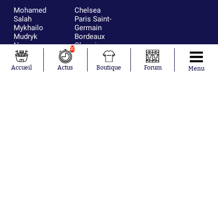
Mohamed
Chelsea
Salah
Paris Saint-
Mykhailo
Germain
Mudryk
Bordeaux
Neymar
Olympique
10
Khalis Merah
lyonnais
Loïs Openda
FIFA
Accueil
Actus
Boutique
Forum
Menu
Moussa
Real Madrid
Niakhaté
RC Strasbourg
Nicolás
AC Milan
Tagliafico
France
Pavel Šulc
RC Lens
Josh Maja
Gauthier Hein