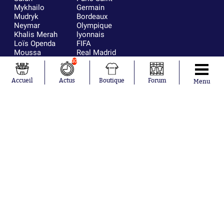
Mykhailo
Germain
Mudryk
Bordeaux
Neymar
Olympique
Khalis Merah
lyonnais
Loïs Openda
FIFA
Moussa
Real Madrid
Niakhaté
RC Strasbourg
10
Nicolás
AC Milan
Tagliafico
France
Accueil
Actus
Boutique
Forum
Menu
Pavel Šulc
RC Lens
Josh Maja
Gauthier Hein