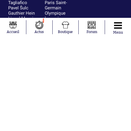
Tagliafico
Paris Saint-
Pavel Šulc
Germain
Gauthier Hein
Olympique
Lionel Messi
lyonnais
1
Gonzalo
AC Milan
García Torres
RC Strasbourg
Accueil
Actus
Boutique
Forum
Menu
Gio Reyna
RC Lens
Leandro
Paredes