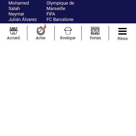
Mohamed
Olympique de
Salah
Marseille
Neymar
FIFA
Julián Álvarez
FC Barcelone
Ferrán Torres
Argentine
7
Kilian Corredor
Olympique
Franco
lyonnais
Accueil
Actus
Boutique
Forum
Menu
Mastantuono
AS Monaco
Orel Mangala
RC Strasbourg
Rio Mavuba
Trabzonspor